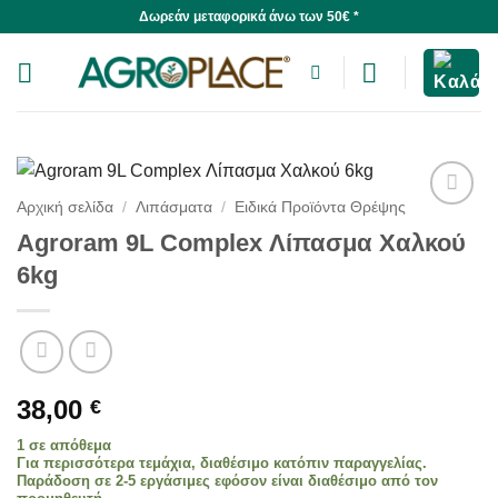
Skip
Δωρεάν μεταφορικά άνω των 50€ *
to
content
Αρχική σελίδα
/
Λιπάσματα
/
Ειδικά Προϊόντα Θρέψης
Agroram 9L Complex Λίπασμα Χαλκού
6kg
38,00
€
1 σε απόθεμα
Για περισσότερα τεμάχια, διαθέσιμο κατόπιν παραγγελίας.
Παράδοση σε 2-5 εργάσιμες εφόσον είναι διαθέσιμο από τον