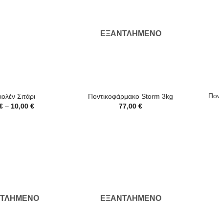
ΕΞΑΝΤΛΗΜΈΝΟ
+
+
Πον
ιολέν Σιτάρι
Ποντικοφάρμακο Storm 3kg
Price
€
–
10,00
€
77,00
€
range:
0,75 €
through
10,00 €
ΝΤΛΗΜΈΝΟ
ΕΞΑΝΤΛΗΜΈΝΟ