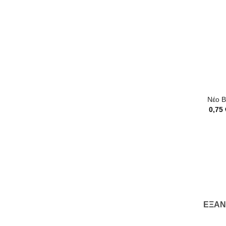
+
Νέο Β
0,75
ΕΞΑ