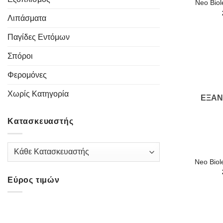
Neo Biol
Λιπάσματα
Παγίδες Εντόμων
Σπόροι
Φερομόνες
Χωρίς Κατηγορία
ΕΞΑ
Κατασκευαστής
+
Neo Biol
Εύρος τιμών
Ελάχιστη
Μέγιστη
τιμή
τιμή