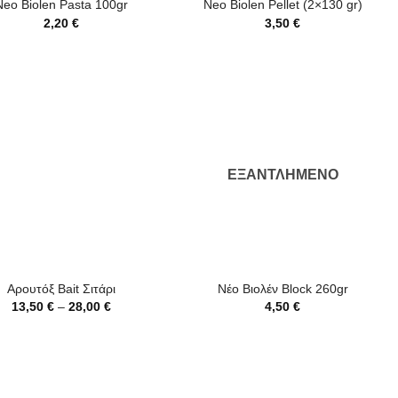
Neo Biolen Pasta 100gr
Neo Biolen Pellet (2×130 gr)
2,20
€
3,50
€
ΕΞΑΝΤΛΗΜΈΝΟ
+
Αρουτόξ Bait Σιτάρι
Νέο Βιολέν Block 260gr
Price
13,50
€
–
28,00
€
4,50
€
range:
13,50 €
through
28,00 €