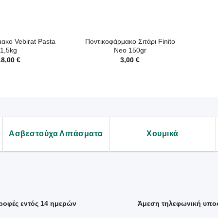
+
ακο Vebirat Pasta
Ποντικοφάρμακο Σιτάρι Finito
1,5kg
Neo 150gr
18,00
€
3,00
€
Ασβεστούχα Λιπάσματα
Χουμικά
ροφές εντός 14 ημερών
Άμεση τηλεφωνική υπο