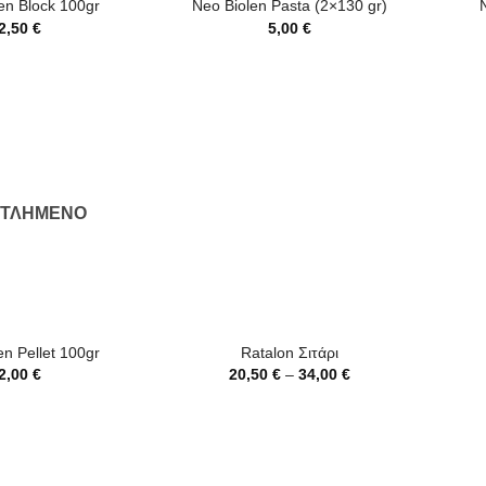
en Block 100gr
Neo Biolen Pasta (2×130 gr)
2,50
€
5,00
€
ΝΤΛΗΜΈΝΟ
+
+
en Pellet 100gr
Ratalon Σιτάρι
Price
2,00
€
20,50
€
–
34,00
€
range:
20,50 €
through
34,00 €