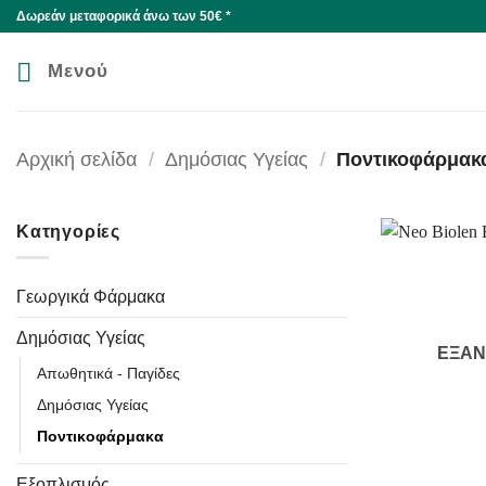
Skip
Δωρεάν μεταφορικά άνω των 50€ *
to
content
Μενού
Αρχική σελίδα
/
Δημόσιας Υγείας
/
Ποντικοφάρμακ
Κατηγορίες
Γεωργικά Φάρμακα
Δημόσιας Υγείας
ΕΞΑ
Απωθητικά - Παγίδες
Δημόσιας Υγείας
Ποντικοφάρμακα
+
Εξοπλισμός