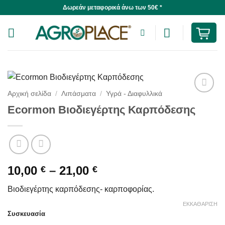
Skip
Δωρεάν μεταφορικά άνω των 50€ *
to
content
Αρχική σελίδα
/
Λιπάσματα
/
Υγρά - Διαφυλλικά
Ecormon Βιοδιεγέρτης Καρπόδεσης
Price
10,00
–
21,00
€
€
range:
Βιοδιεγέρτης καρπόδεσης- καρποφορίας.
10,00 €
through
ΕΚΚΑΘΆΡΙΣΗ
Συσκευασία
21,00 €