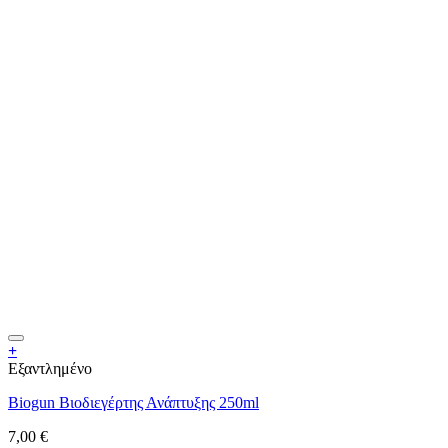
+
Εξαντλημένο
Biogun Βιοδιεγέρτης Ανάπτυξης 250ml
7,00
€