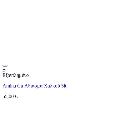
+
Εξαντλημένο
Amina Cu Λϊπασμα Χαλκού 5lt
55,00
€