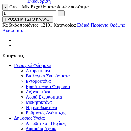
Εκκαθάριση
Green Mix Εκχυλίσματα Φυτών ποσότητα
ΠΡΟΣΘΗΚΗ ΣΤΟ ΚΑΛΑΘΙ
Κωδικός προϊόντος:
12191
Κατηγορίες:
Ειδικά Προϊόντα Θρέψης
,
Λιπάσματα
Κατηγορίες
Γεωργικά Φάρμακα
Ακαρεοκτόνα
Βιολογικά Σκευάσματα
Εντομοκτόνα
Ερασιτεχνικά Φάρμακα
Ζιζανιοκτόνα
Λοιπά Σκευάσματα
Μυκητοκτόνα
Νηματοδωκτόνα
Ρυθμιστές Ανάπτυξης
Δημόσιας Υγείας
Απωθητικά - Παγίδες
Δημόσιας Υγείας