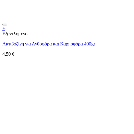
+
Εξαντλημένο
Ακτιβοζίνη για Ανθοφόρα και Καρποφόρα 400gr
4,50
€