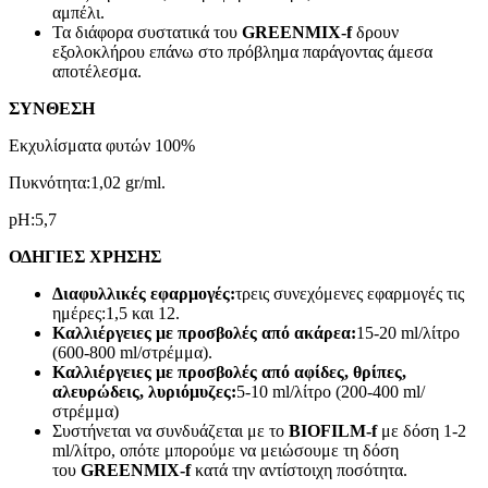
αμπέλι.
Τα διάφορα συστατικά του
GREENMIX-f
δρουν
εξολοκλήρου επάνω στο πρόβλημα παράγοντας άμεσα
αποτέλεσμα.
ΣΥΝΘΕΣΗ
Εκχυλίσματα φυτών 100%
Πυκνότητα:1,02 gr/ml.
pH:5,7
ΟΔΗΓΙΕΣ ΧΡΗΣΗΣ
Διαφυλλικές εφαρμογές:
τρεις συνεχόμενες εφαρμογές τις
ημέρες:1,5 και 12.
Καλλιέργειες με προσβολές από ακάρεα:
15-20 ml/λίτρο
(600-800 ml/στρέμμα).
Καλλιέργειες με προσβολές από αφίδες, θρίπες,
αλευρώδεις, λυριόμυζες:
5-10 ml/λίτρο (200-400 ml/
στρέμμα)
Συστήνεται να συνδυάζεται με το
BIOFILM-f
με δόση 1-2
ml/λίτρο, οπότε μπορούμε να μειώσουμε τη δόση
του
GREENMIX-f
κατά την αντίστοιχη ποσότητα.