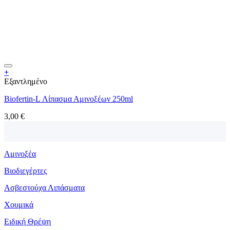
+
Εξαντλημένο
Biofertin-L Λίπασμα Αμινοξέων 250ml
3,00
€
Αμινοξέα
Βιοδιεγέρτες
Ασβεστούχα Λιπάσματα
Χουμικά
Ειδική Θρέψη