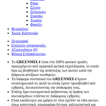
Ρόκα
Σέλινο
Σέσκουλο
Σπανάκι
Τομάτα
Φασόλι
Φερομόνες
Χωρίς Κατηγορία
Περιγραφή
Επιπλέον πληροφορίες
Αξιολογήσεις (0)
Φόρμα Ενδιαφέροντος
Το
GREENMIX-f
είναι ένα 100% φυσικό προϊόν,
προερχόμενο από οργανικά φυτικά εκχυλίσματα, το οποίο
δρα ως βοηθητικό της ανάπτυξης των φυτών κατά την
διάρκεια αντίξοων συνθηκών.
Τα διάφορα συστατικά του
GREENMIX-f
δρουν
ολοκληρωτικά σε φυτά τα οποία έχουν προσβληθεί από
εχθρούς, διευκολύνοντας την ανάκαμψη τους.
Επίσης δρα συνεργιστικά αυξάνοντας τη δράση των
σκευασμάτων ενάντια σε διάφορους εχθρούς.
Είναι κατάλληλο για χρήση σε όλα σχεδόν τα είδη φυτών,
όπως κηπευτικά, οπωροφόρα δέντρα, καλλωπιστικά και