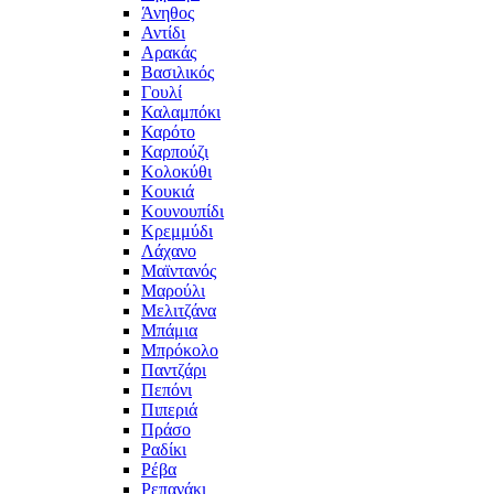
Άνηθος
Αντίδι
Αρακάς
Βασιλικός
Γουλί
Καλαμπόκι
Καρότο
Καρπούζι
Κολοκύθι
Κουκιά
Κουνουπίδι
Κρεμμύδι
Λάχανο
Μαϊντανός
Μαρούλι
Μελιτζάνα
Μπάμια
Μπρόκολο
Παντζάρι
Πεπόνι
Πιπεριά
Πράσο
Ραδίκι
Ρέβα
Ρεπανάκι