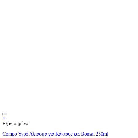
+
Εξαντλημένο
Compo Υγρό Λίπασμα για Κάκτους και Bonsai 250ml