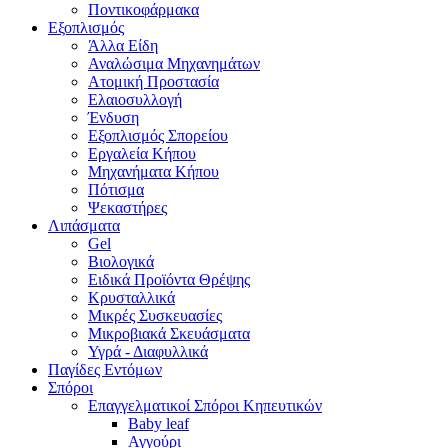
Ποντικοφάρμακα
Εξοπλισμός
Άλλα Είδη
Αναλώσιμα Μηχανημάτων
Ατομική Προστασία
Ελαιοσυλλογή
Ένδυση
Εξοπλισμός Σπορείου
Εργαλεία Κήπου
Μηχανήματα Κήπου
Πότισμα
Ψεκαστήρες
Λιπάσματα
Gel
Βιολογικά
Ειδικά Προϊόντα Θρέψης
Κρυσταλλικά
Μικρές Συσκευασίες
Μικροβιακά Σκευάσματα
Υγρά - Διαφυλλικά
Παγίδες Εντόμων
Σπόροι
Επαγγελματικοί Σπόροι Κηπευτικών
Baby leaf
Αγγούρι