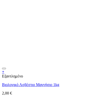
+
Εξαντλημένο
Βιολογικό Ασβέστιο Μαγνήσιο 1kg
2,00
€