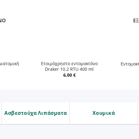
ΝΟ
Ε
+
+
Διατομική
Ετοιμόχρηστο εντομοκτόνο
Εντομοκτ
Draker 10.2 RTU 400 ml
6,00
€
Ασβεστούχα Λιπάσματα
Χουμικά