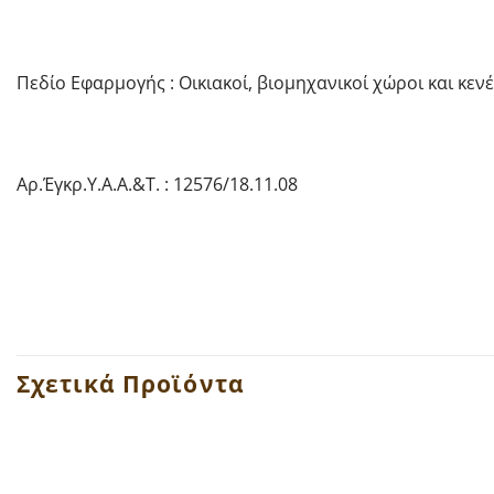
Πεδίο Εφαρμογής : Οικιακοί, βιομηχανικοί χώροι και κεν
Αρ.Έγκρ.Υ.Α.Α.&Τ. : 12576/18.11.08
Σχετικά Προϊόντα