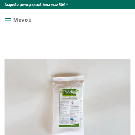
Skip
Δωρεάν μεταφορικά άνω των 50€ *
to
content
Μενού