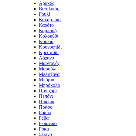
Αρακάς
Βασιλικός
Γουλί
Καλαμπόκι
Καρότο
Καρπούζι
Κολοκύθι
Κουκιά
Κουνουπίδι
Κρεμμύδι
Λάχανο
Μαϊντανός
Μαρούλι
Μελιτζάνα
Μπάμια
Μπρόκολο
Παντζάρι
Πεπόνι
Πιπεριά
Πράσο
Ραδίκι
Ρέβα
Ρεπανάκι
Ρόκα
Σέλινο