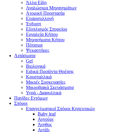
Άλλα Είδη
Αναλώσιμα Μηχανημάτων
Ατομική Προστασία
Ελαιοσυλλογή
Ένδυση
Εξοπλισμός Σπορείου
Εργαλεία Κήπου
Μηχανήματα Κήπου
Πότισμα
Ψεκαστήρες
Λιπάσματα
Gel
Βιολογικά
Ειδικά Προϊόντα Θρέψης
Κρυσταλλικά
Μικρές Συσκευασίες
Μικροβιακά Σκευάσματα
Υγρά - Διαφυλλικά
Παγίδες Εντόμων
Σπόροι
Επαγγελματικοί Σπόροι Κηπευτικών
Baby leaf
Αγγούρι
Άνηθος
Αντίδι