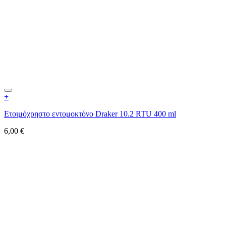
+
Ετοιμόχρηστο εντομοκτόνο Draker 10.2 RTU 400 ml
6,00
€