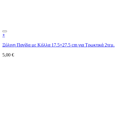
+
Ξύλινη Παγίδα με Κόλλα 17.5×27.5 cm για Τρωκτικά 2τεμ.
5,00
€