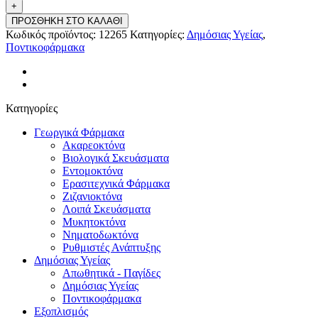
ΠΡΟΣΘΗΚΗ ΣΤΟ ΚΑΛΑΘΙ
Κωδικός προϊόντος:
12265
Κατηγορίες:
Δημόσιας Υγείας
,
Ποντικοφάρμακα
Κατηγορίες
Γεωργικά Φάρμακα
Ακαρεοκτόνα
Βιολογικά Σκευάσματα
Εντομοκτόνα
Ερασιτεχνικά Φάρμακα
Ζιζανιοκτόνα
Λοιπά Σκευάσματα
Μυκητοκτόνα
Νηματοδωκτόνα
Ρυθμιστές Ανάπτυξης
Δημόσιας Υγείας
Απωθητικά - Παγίδες
Δημόσιας Υγείας
Ποντικοφάρμακα
Εξοπλισμός