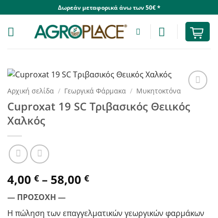
Skip
Δωρεάν μεταφορικά άνω των 50€ *
to
content
Αρχική σελίδα
/
Γεωργικά Φάρμακα
/
Μυκητοκτόνα
Cuproxat 19 SC Τριβασικός Θειικός
Χαλκός
Price
4,00
–
58,00
€
€
range:
— ΠΡΟΣΟΧΗ —
4,00 €
through
Η πώληση των επαγγελματικών γεωργικών φαρμάκων