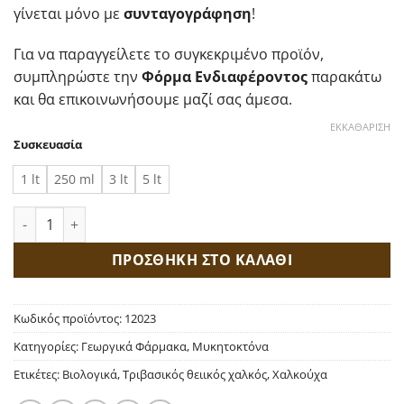
58,00 €
γίνεται μόνο με
συνταγογράφηση
!
Για να παραγγείλετε το συγκεκριμένο προϊόν,
συμπληρώστε την
Φόρμα Ενδιαφέροντος
παρακάτω
και θα επικοινωνήσουμε μαζί σας άμεσα.
ΕΚΚΑΘΆΡΙΣΗ
Συσκευασία
1 lt
250 ml
3 lt
5 lt
Cuproxat 19 SC Τριβασικός Θειικός Χαλκός ποσότητα
ΠΡΟΣΘΗΚΗ ΣΤΟ ΚΑΛΑΘΙ
Κωδικός προϊόντος:
12023
Κατηγορίες:
Γεωργικά Φάρμακα
,
Μυκητοκτόνα
Ετικέτες:
Βιολογικά
,
Τριβασικός θειικός χαλκός
,
Χαλκούχα