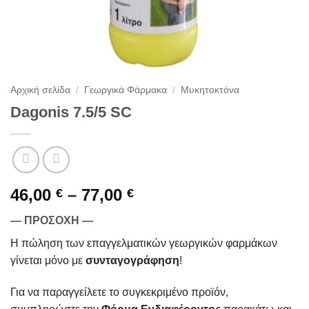
Αρχική σελίδα
/
Γεωργικά Φάρμακα
/
Μυκητοκτόνα
Dagonis 7.5/5 SC
Price
46,00
–
77,00
€
€
range:
— ΠΡΟΣΟΧΗ —
46,00 €
through
Η πώληση των επαγγελματικών γεωργικών φαρμάκων
77,00 €
γίνεται μόνο με
συνταγογράφηση
!
Για να παραγγείλετε το συγκεκριμένο προϊόν,