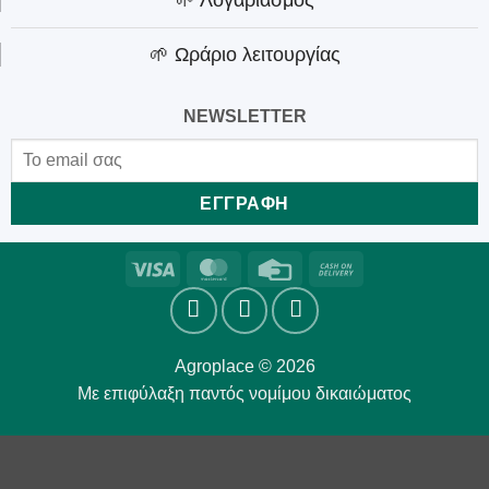
🌱 Λογαριασμός
🌱 Ωράριο λειτουργίας
NEWSLETTER
Visa
MasterCard
Credit
Cash
Card
On
Delivery
Agroplace © 2026
Με επιφύλαξη παντός νομίμου δικαιώματος