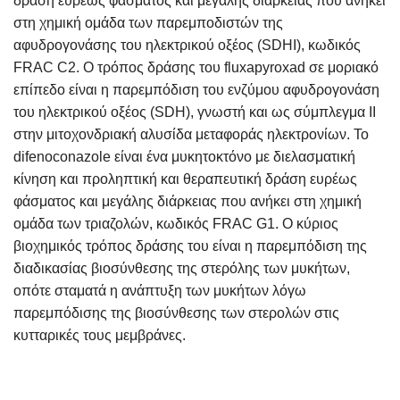
δράση ευρέως φάσματος και μεγάλης διάρκειας που ανήκει
στη χημική ομάδα των παρεμποδιστών της
αφυδρογονάσης του ηλεκτρικού οξέος (SDHI), κωδικός
FRAC C2. Ο τρόπος δράσης του fluxapyroxad σε μοριακό
επίπεδο είναι η παρεμπόδιση του ενζύμου αφυδρογονάση
του ηλεκτρικού οξέος (SDH), γνωστή και ως σύμπλεγμα II
στην μιτοχονδριακή αλυσίδα μεταφοράς ηλεκτρονίων. Το
difenoconazole είναι ένα μυκητοκτόνο με διελασματική
κίνηση και προληπτική και θεραπευτική δράση ευρέως
φάσματος και μεγάλης διάρκειας που ανήκει στη χημική
ομάδα των τριαζολών, κωδικός FRAC G1. Ο κύριος
βιοχημικός τρόπος δράσης του είναι η παρεμπόδιση της
διαδικασίας βιοσύνθεσης της στερόλης των μυκήτων,
οπότε σταματά η ανάπτυξη των μυκήτων λόγω
παρεμπόδισης της βιοσύνθεσης των στερολών στις
κυτταρικές τους μεμβράνες.