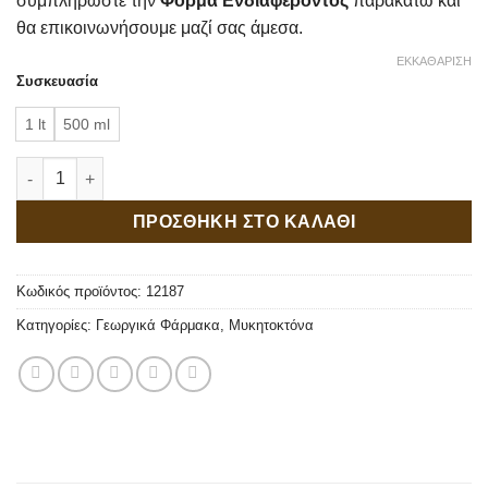
συμπληρώστε την
Φόρμα Ενδιαφέροντος
παρακάτω και
θα επικοινωνήσουμε μαζί σας άμεσα.
ΕΚΚΑΘΆΡΙΣΗ
Συσκευασία
1 lt
500 ml
Dagonis 7.5/5 SC ποσότητα
ΠΡΟΣΘΗΚΗ ΣΤΟ ΚΑΛΑΘΙ
Κωδικός προϊόντος:
12187
Κατηγορίες:
Γεωργικά Φάρμακα
,
Μυκητοκτόνα