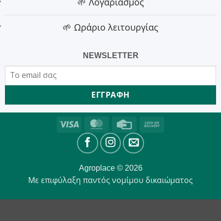
🌱 Λογαριασμός
🌱 Ωράριο λειτουργίας
NEWSLETTER
Visa
MasterCard
Credit
Cash
Card
On
Delivery
Agroplace © 2026
Με επιφύλαξη παντός νομίμου δικαιώματος