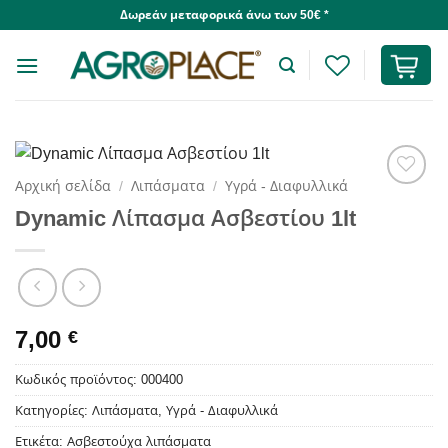
Skip
Δωρεάν μεταφορικά άνω των 50€ *
to
content
Αρχική σελίδα
/
Λιπάσματα
/
Υγρά - Διαφυλλικά
Dynamic Λίπασμα Ασβεστίου 1lt
7,00
€
Κωδικός προϊόντος:
000400
Κατηγορίες:
Λιπάσματα
,
Υγρά - Διαφυλλικά
Ετικέτα:
Ασβεστούχα λιπάσματα