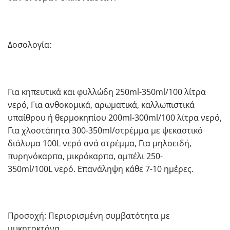
Δοσολογία:
Για κηπευτικά και φυλλώδη 250
ml
-350
ml
/100 λίτρα
νερό, Για ανθοκομικά, αρωματικά, καλλωπιστικά
υπαίθρου ή θερμοκηπίου 200
ml
-300
ml
/100 λίτρα νερό,
Για χλοοτάπητα 300-350
ml
/στρέμμα με ψεκαστικό
διάλυμα 100
L
νερό ανά στρέμμα, Για μηλοειδή,
πυρηνόκαρπα, μικρόκαρπα, αμπέλι 250-
350
ml
/100
L
νερό. Επανάληψη κάθε 7-10 ημέρες.
Προσοχή: Περιορισμένη συμβατότητα με
μυκητοκτόνα.