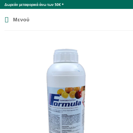
Skip
Δωρεάν μεταφορικά άνω των 50€ *
to
content
Μενού