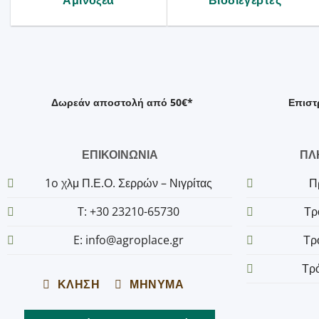
Αμινοξέα
Βιοδιεγέρτες
Δωρεάν αποστολή από 50€*
Επιστ
ΕΠΙΚΟΙΝΩΝΙΑ
ΠΛ
1o χλμ Π.Ε.Ο. Σερρών – Νιγρίτας
Π
T: +30 23210-65730
Τρ
E: info@agroplace.gr
Τρ
Τρ
ΚΛΗΣΗ
ΜΗΝΥΜΑ