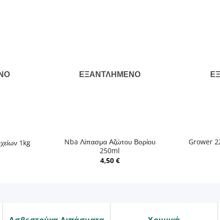
ΝΟ
ΕΞΑΝΤΛΗΜΈΝΟ
Ε
+
+
Nba Λίπασμα Αζώτου Βορίου
Grower 2
ιχείων 1kg
250ml
4,50
€