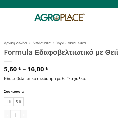
Αρχική σελίδα
/
Λιπάσματα
/
Υγρά - Διαφυλλικά
Formula Εδαφοβελτιωτικό με Θει
Price
5,60
–
16,00
€
€
range:
Εδαφοβελτιωτικό σκεύασμα με θειϊκό χαλκό.
5,60 €
through
Συσκευασία
16,00 €
1 lt
5 lt
Formula Εδαφοβελτιωτικό με Θειϊκό Χαλκό ποσότητα