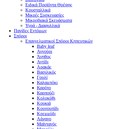
Ειδικά Προϊόντα Θρέψης
Κρυσταλλικά
Μικρές Συσκευασίες
Μικροβιακά Σκευάσματα
Υγρά - Διαφυλλικά
Παγίδες Εντόμων
Σπόροι
Επαγγελματικοί Σπόροι Κηπευτικών
Baby leaf
Αγγούρι
Άνηθος
Αντίδι
Αρακάς
Βασιλικός
Γουλί
Καλαμπόκι
Καρότο
Καρπούζι
Κολοκύθι
Κουκιά
Κουνουπίδι
Κρεμμύδι
Λάχανο
Μαϊντανός