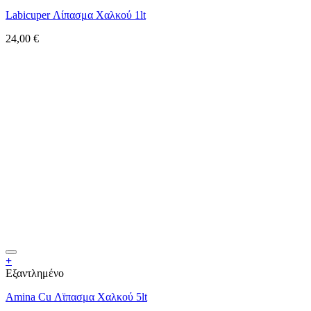
Labicuper Λίπασμα Χαλκού 1lt
24,00
€
+
Εξαντλημένο
Amina Cu Λϊπασμα Χαλκού 5lt