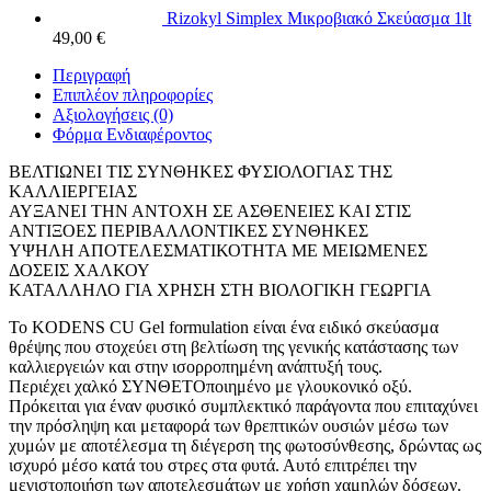
Rizokyl Simplex Μικροβιακό Σκεύασμα 1lt
49,00
€
Περιγραφή
Επιπλέον πληροφορίες
Αξιολογήσεις (0)
Φόρμα Ενδιαφέροντος
ΒΕΛΤΙΩΝΕΙ ΤΙΣ ΣΥΝΘΗΚΕΣ ΦΥΣΙΟΛΟΓΙΑΣ ΤΗΣ
ΚΑΛΛΙΕΡΓΕΙΑΣ
ΑΥΞΑΝΕΙ ΤΗΝ ΑΝΤΟΧΗ ΣΕ ΑΣΘΕΝΕΙΕΣ ΚΑΙ ΣΤΙΣ
ΑΝΤΙΞΟΕΣ ΠΕΡΙΒΑΛΛΟΝΤΙΚΕΣ ΣΥΝΘΗΚΕΣ
ΥΨΗΛΗ ΑΠΟΤΕΛΕΣΜΑΤΙΚΟΤΗΤΑ ΜΕ ΜΕΙΩΜΕΝΕΣ
ΔΟΣΕΙΣ ΧΑΛΚΟΥ
KATAΛΛΗΛΟ ΓΙΑ ΧΡΗΣΗ ΣΤΗ ΒΙΟΛΟΓΙΚΗ ΓΕΩΡΓΙΑ
Το KODENS CU Gel formulation είναι ένα ειδικό σκεύασμα
θρέψης που στοχεύει στη βελτίωση της γενικής κατάστασης των
καλλιεργειών και στην ισορροπημένη ανάπτυξή τους.
Περιέχει χαλκό ΣΥΝΘΕΤΟποιημένο με γλουκονικό οξύ.
Πρόκειται για έναν φυσικό συμπλεκτικό παράγοντα που επιταχύνει
την πρόσληψη και μεταφορά των θρεπτικών ουσιών μέσω των
χυμών με αποτέλεσμα τη διέγερση της φωτοσύνθεσης, δρώντας ως
ισχυρό μέσο κατά του στρες στα φυτά. Αυτό επιτρέπει την
μεγιστοποιήση των αποτελεσμάτων με χρήση χαμηλών δόσεων.