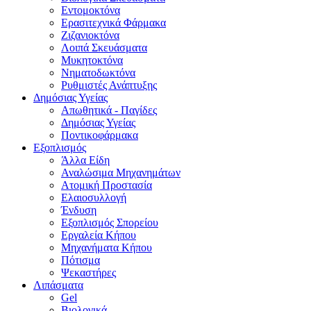
Εντομοκτόνα
Ερασιτεχνικά Φάρμακα
Ζιζανιοκτόνα
Λοιπά Σκευάσματα
Μυκητοκτόνα
Νηματοδωκτόνα
Ρυθμιστές Ανάπτυξης
Δημόσιας Υγείας
Απωθητικά - Παγίδες
Δημόσιας Υγείας
Ποντικοφάρμακα
Εξοπλισμός
Άλλα Είδη
Αναλώσιμα Μηχανημάτων
Ατομική Προστασία
Ελαιοσυλλογή
Ένδυση
Εξοπλισμός Σπορείου
Εργαλεία Κήπου
Μηχανήματα Κήπου
Πότισμα
Ψεκαστήρες
Λιπάσματα
Gel
Βιολογικά