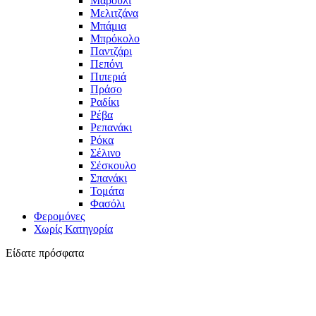
Μαρούλι
Μελιτζάνα
Μπάμια
Μπρόκολο
Παντζάρι
Πεπόνι
Πιπεριά
Πράσο
Ραδίκι
Ρέβα
Ρεπανάκι
Ρόκα
Σέλινο
Σέσκουλο
Σπανάκι
Τομάτα
Φασόλι
Φερομόνες
Χωρίς Κατηγορία
Είδατε πρόσφατα