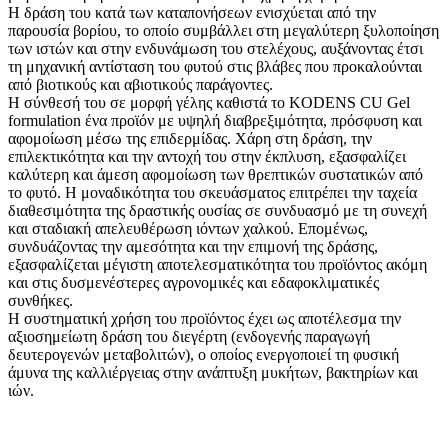
Η δράση του κατά των καταπονήσεων ενισχύεται από την
παρουσία βορίου, το οποίο συμβάλλει στη μεγαλύτερη ξυλοποίηση
των ιστών και στην ενδυνάμωση του στελέχους, αυξάνοντας έτσι
τη μηχανική αντίσταση του φυτού στις βλάβες που προκαλούνται
από βιοτικούς και αβιοτικούς παράγοντες.
Η σύνθεσή του σε μορφή γέλης καθιστά το KODENS CU Gel
formulation ένα προϊόν με υψηλή διαβρεξιμότητα, πρόσφυση και
αφομοίωση μέσω της επιδερμίδας. Χάρη στη δράση, την
επιλεκτικότητα και την αντοχή του στην έκπλυση, εξασφαλίζει
καλύτερη και άμεση αφομοίωση των θρεπτικών συστατικών από
το φυτό. Η μοναδικότητα του σκευάσματος επιτρέπει την ταχεία
διαθεσιμότητα της δραστικής ουσίας σε συνδυασμό με τη συνεχή
και σταδιακή απελευθέρωση ιόντων χαλκού. Επομένως,
συνδυάζοντας την αμεσότητα και την επιμονή της δράσης,
εξασφαλίζεται μέγιστη αποτελεσματικότητα του προϊόντος ακόμη
και στις δυσμενέστερες αγρονομικές και εδαφοκλιματικές
συνθήκες.
Η συστηματική χρήση του προϊόντος έχει ως αποτέλεσμα την
αξιοσημείωτη δράση του διεγέρτη (ενδογενής παραγωγή
δευτερογενών μεταβολιτών), ο οποίος ενεργοποιεί τη φυσική
άμυνα της καλλιέργειας στην ανάπτυξη μυκήτων, βακτηρίων και
ιών.