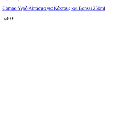
Compo Υγρό Λίπασμα για Κάκτους και Bonsai 250ml
5,40
€