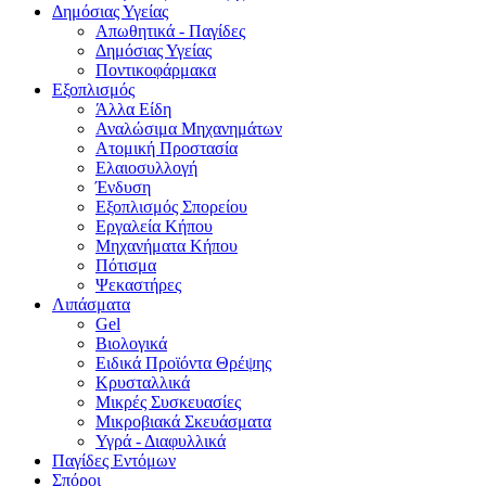
Δημόσιας Υγείας
Απωθητικά - Παγίδες
Δημόσιας Υγείας
Ποντικοφάρμακα
Εξοπλισμός
Άλλα Είδη
Αναλώσιμα Μηχανημάτων
Ατομική Προστασία
Ελαιοσυλλογή
Ένδυση
Εξοπλισμός Σπορείου
Εργαλεία Κήπου
Μηχανήματα Κήπου
Πότισμα
Ψεκαστήρες
Λιπάσματα
Gel
Βιολογικά
Ειδικά Προϊόντα Θρέψης
Κρυσταλλικά
Μικρές Συσκευασίες
Μικροβιακά Σκευάσματα
Υγρά - Διαφυλλικά
Παγίδες Εντόμων
Σπόροι