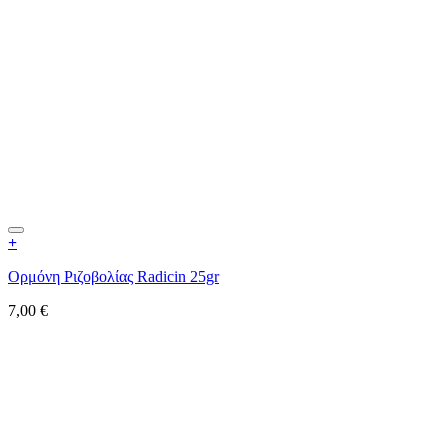
+
Ορμόνη Ριζοβολίας Radicin 25gr
7,00
€