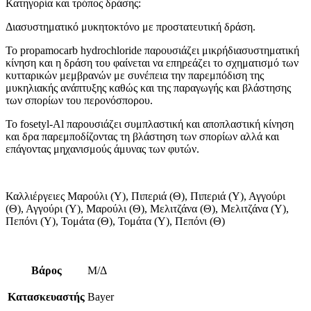
Κατηγορία και τρόπος δράσης:
Διασυστηματικό μυκητοκτόνο με προστατευτική δράση.
Το propamocarb hydrochloride παρουσιάζει μικρήδιασυστηματική
κίνηση και η δράση του φαίνεται να επηρεάζει το σχηματισμό των
κυτταρικών μεμβρανών με συνέπεια την παρεμπόδιση της
μυκηλιακής ανάπτυξης καθώς και της παραγωγής και βλάστησης
των σπορίων του περονόσπορου.
Το fosetyl-Al παρουσιάζει συμπλαστική και αποπλαστική κίνηση
και δρα παρεμποδίζοντας τη βλάστηση των σπορίων αλλά και
επάγοντας μηχανισμούς άμυνας των φυτών.
Καλλιέργειες Μαρούλι (Υ), Πιπεριά (Θ), Πιπεριά (Υ), Αγγούρι
(Θ), Αγγούρι (Υ), Μαρούλι (Θ), Μελιτζάνα (Θ), Μελιτζάνα (Υ),
Πεπόνι (Υ), Τομάτα (Θ), Τομάτα (Υ), Πεπόνι (Θ)
Βάρος
Μ/Δ
Κατασκευαστής
Bayer