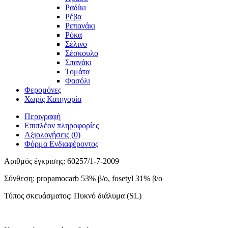
Ραδίκι
Ρέβα
Ρεπανάκι
Ρόκα
Σέλινο
Σέσκουλο
Σπανάκι
Τομάτα
Φασόλι
Φερομόνες
Χωρίς Κατηγορία
Περιγραφή
Επιπλέον πληροφορίες
Αξιολογήσεις (0)
Φόρμα Ενδιαφέροντος
Αριθμός έγκρισης: 60257/1-7-2009
Σύνθεση: propamocarb 53% β/ο, fosetyl 31% β/ο
Τύπος σκευάσματος: Πυκνό διάλυμα (SL)