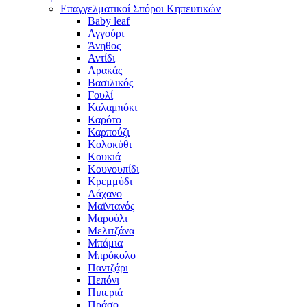
Επαγγελματικοί Σπόροι Κηπευτικών
Baby leaf
Αγγούρι
Άνηθος
Αντίδι
Αρακάς
Βασιλικός
Γουλί
Καλαμπόκι
Καρότο
Καρπούζι
Κολοκύθι
Κουκιά
Κουνουπίδι
Κρεμμύδι
Λάχανο
Μαϊντανός
Μαρούλι
Μελιτζάνα
Μπάμια
Μπρόκολο
Παντζάρι
Πεπόνι
Πιπεριά
Πράσο