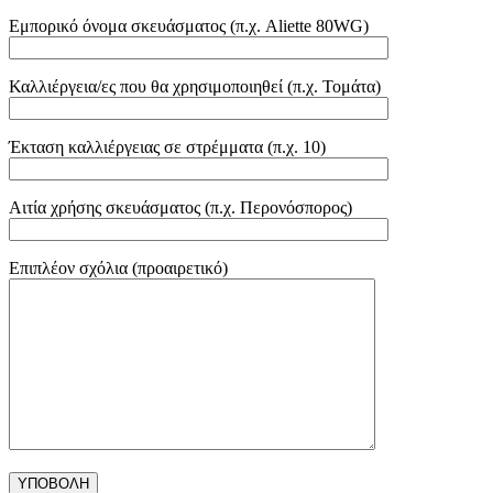
Εμπορικό όνομα σκευάσματος (π.χ. Aliette 80WG)
Καλλιέργεια/ες που θα χρησιμοποιηθεί (π.χ. Τομάτα)
Έκταση καλλιέργειας σε στρέμματα (π.χ. 10)
Αιτία χρήσης σκευάσματος (π.χ. Περονόσπορος)
Επιπλέον σχόλια (προαιρετικό)