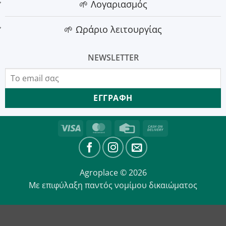
🌱 Λογαριασμός
🌱 Ωράριο λειτουργίας
NEWSLETTER
Visa
MasterCard
Credit
Cash
Card
On
Delivery
Agroplace © 2026
Με επιφύλαξη παντός νομίμου δικαιώματος