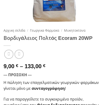
Αρχική σελίδα
/
Γεωργικά Φάρμακα
/
Μυκητοκτόνα
Βορδιγάλειος Πολτός Ecoram 20WP
Price
9,00
–
133,00
€
€
range:
— ΠΡΟΣΟΧΗ —
9,00 €
through
Η πώληση των επαγγελματικών γεωργικών φαρμάκων
133,00 €
γίνεται μόνο με
συνταγογράφηση
!
Για να παραγγείλετε το συγκεκριμένο προϊόν,