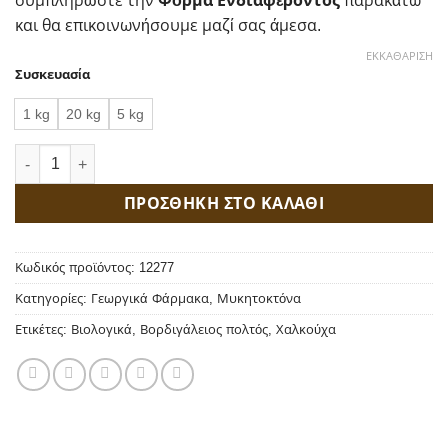
συμπληρώστε την
Φόρμα Ενδιαφέροντος
παρακάτω
και θα επικοινωνήσουμε μαζί σας άμεσα.
ΕΚΚΑΘΆΡΙΣΗ
Συσκευασία
1 kg
20 kg
5 kg
Βορδιγάλειος Πολτός Ecoram 20WP ποσότητα
ΠΡΟΣΘΗΚΗ ΣΤΟ ΚΑΛΑΘΙ
Κωδικός προϊόντος:
12277
Κατηγορίες:
Γεωργικά Φάρμακα
,
Μυκητοκτόνα
Ετικέτες:
Βιολογικά
,
Βορδιγάλειος πολτός
,
Χαλκούχα