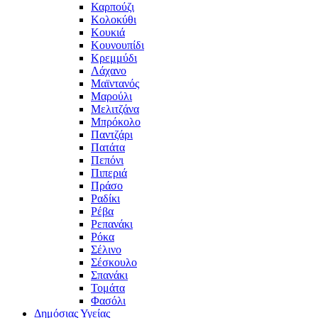
Καρπούζι
Κολοκύθι
Κουκιά
Κουνουπίδι
Κρεμμύδι
Λάχανο
Μαϊντανός
Μαρούλι
Μελιτζάνα
Μπρόκολο
Παντζάρι
Πατάτα
Πεπόνι
Πιπεριά
Πράσο
Ραδίκι
Ρέβα
Ρεπανάκι
Ρόκα
Σέλινο
Σέσκουλο
Σπανάκι
Τομάτα
Φασόλι
Δημόσιας Υγείας