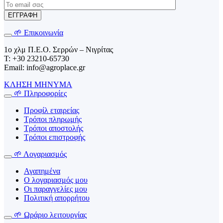
🌱 Επικοινωνία
1o χλμ Π.Ε.Ο. Σερρών – Νιγρίτας
T: +30 23210-65730
Email: info@agroplace.gr
ΚΛΗΣΗ
ΜΗΝΥΜΑ
🌱 Πληροφορίες
Προφίλ εταιρείας
Τρόποι πληρωμής
Τρόποι αποστολής
Τρόποι επιστροφής
🌱 Λογαριασμός
Αγαπημένα
Ο λογαριασμός μου
Οι παραγγελίες μου
Πολιτική απορρήτου
🌱 Ωράριο λειτουργίας