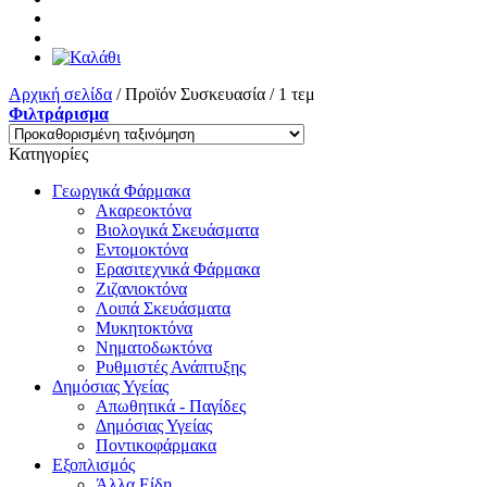
Αρχική σελίδα
/
Προϊόν Συσκευασία
/
1 τεμ
Φιλτράρισμα
Κατηγορίες
Γεωργικά Φάρμακα
Ακαρεοκτόνα
Βιολογικά Σκευάσματα
Εντομοκτόνα
Ερασιτεχνικά Φάρμακα
Ζιζανιοκτόνα
Λοιπά Σκευάσματα
Μυκητοκτόνα
Νηματοδωκτόνα
Ρυθμιστές Ανάπτυξης
Δημόσιας Υγείας
Απωθητικά - Παγίδες
Δημόσιας Υγείας
Ποντικοφάρμακα
Εξοπλισμός
Άλλα Είδη