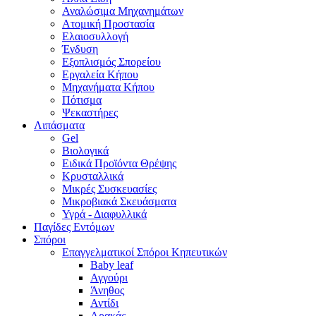
Αναλώσιμα Μηχανημάτων
Ατομική Προστασία
Ελαιοσυλλογή
Ένδυση
Εξοπλισμός Σπορείου
Εργαλεία Κήπου
Μηχανήματα Κήπου
Πότισμα
Ψεκαστήρες
Λιπάσματα
Gel
Βιολογικά
Ειδικά Προϊόντα Θρέψης
Κρυσταλλικά
Μικρές Συσκευασίες
Μικροβιακά Σκευάσματα
Υγρά - Διαφυλλικά
Παγίδες Εντόμων
Σπόροι
Επαγγελματικοί Σπόροι Κηπευτικών
Baby leaf
Αγγούρι
Άνηθος
Αντίδι
Αρακάς