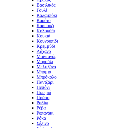
Βασιλικός
Γουλί
Καλαμπόκι
Καρότο
Καρπούζι
Κολοκύθι
Κουκιά
Κουνουπίδι
Κρεμμύδι
Λάχανο
Μαϊντανός
Μαρούλι
Μελιτζάνα
Μπάμια
Μπρόκολο
Παντζάρι
Πεπόνι
Πιπεριά
Πράσο
Ραδίκι
Ρέβα
Ρεπανάκι
Ρόκα
Σέλινο