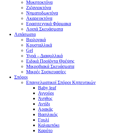
Μυκητοκτόνα
Ζιζανιοκτόνα
Νηματοδωκτόνα
Ακαρεοκτόνα
Ερασιτεχνικά Φάρμακα
Λοιπά Σκευάσματα
Λιπάσματα
Βιολογικά
Κρυσταλλικά
Gel
Υγρά – Διαφυλλικά
Ειδικά Προϊόντα Θρέψης
Μικροβιακά Σκευάσματα
Μικρές Συσκευασίες
Σπόροι
Επαγγελματικοί Σπόροι Κηπευτικών
Baby leaf
Αγγούρι
Άνηθος
Αντίδι
Αρακάς
Βασιλικός
Γουλί
Καλαμπόκι
Καρότο