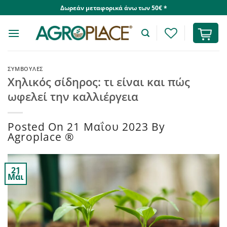
Skip
Δωρεάν μεταφορικά άνω των 50€ *
to
content
ΣΥΜΒΟΥΛΈΣ
Χηλικός σίδηρος: τι είναι και πώς
ωφελεί την καλλιέργεια
Posted On
21 Μαΐου 2023
By
Agroplace ®
21
Μάι