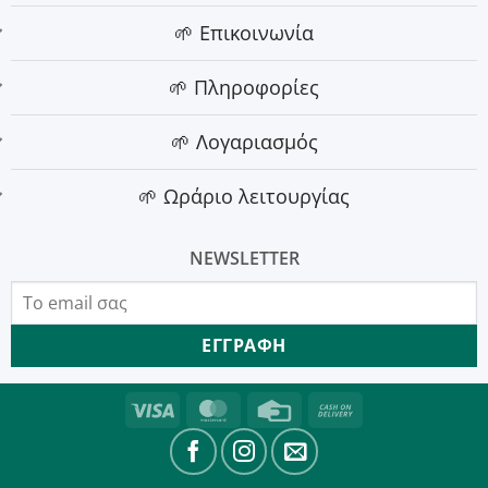
🌱 Επικοινωνία
🌱 Πληροφορίες
🌱 Λογαριασμός
🌱 Ωράριο λειτουργίας
NEWSLETTER
Visa
MasterCard
Credit
Cash
Card
On
Delivery