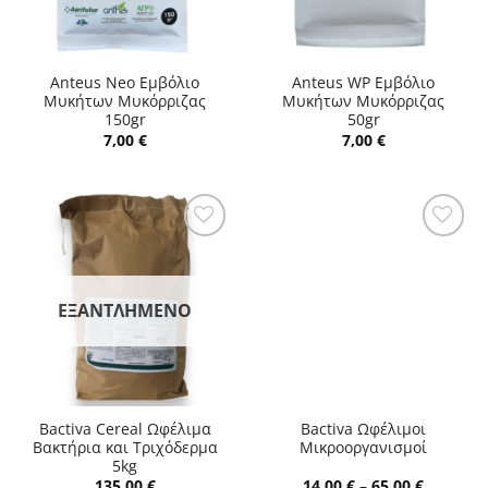
Anteus Neo Εμβόλιο
Anteus WP Εμβόλιο
Μυκήτων Μυκόρριζας
Μυκήτων Μυκόρριζας
150gr
50gr
7,00
€
7,00
€
ΕΞΑΝΤΛΗΜΈΝΟ
Bactiva Cereal Ωφέλιμα
Bactiva Ωφέλιμοι
Βακτήρια και Τριχόδερμα
Μικροοργανισμοί
5kg
Price
135,00
€
14,00
€
–
65,00
€