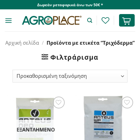
Skip
Δωρεάν μεταφορικά άνω των 50€ *
to
content
Αρχική σελίδα
/
Προϊόντα με ετικέτα “Τριχόδερμα”
Φιλτράρισμα
ΕΞΑΝΤΛΗΜΈΝΟ