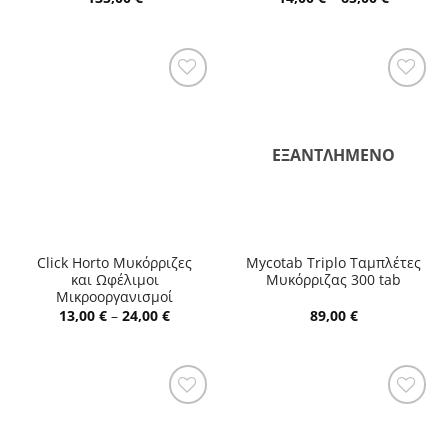
range:
14,00 €
through
65,00 €
ΕΞΑΝΤΛΗΜΈΝΟ
Click Horto Μυκόρριζες
Mycotab Triplo Ταμπλέτες
και Ωφέλιμοι
Μυκόρριζας 300 tab
Μικροοργανισμοί
Price
13,00
€
–
24,00
€
89,00
€
range:
13,00 €
through
24,00 €