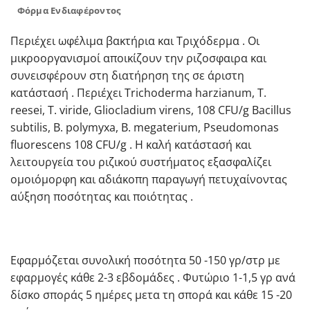
Φόρμα Ενδιαφέροντος
Περιέχει ωφέλιμα βακτήρια και Τριχόδερμα . Οι
μικροοργανισμοί αποικίζουν την ριζοσφαιρα και
συνεισφέρουν στη διατήρηση της σε άριστη
κατάστασή . Περιέχει Trichoderma harzianum, T.
reesei, T. viride, Gliocladium virens, 108 CFU/g Bacillus
subtilis, B. polymyxa, B. megaterium, Pseudomonas
fluorescens 108 CFU/g . Η καλή κατάστασή και
λειτουργεία του ριζικού συστήματος εξασφαλίζει
ομοιόμορφη και αδιάκοπη παραγωγή πετυχαίνοντας
αύξηση ποσότητας και ποιότητας .
Εφαρμόζεται συνολική ποσότητα 50 -150 γρ/στρ με
εφαρμογές κάθε 2-3 εβδομάδες . Φυτώριο 1-1,5 γρ ανά
δίσκο σποράς 5 ημέρες μετα τη σπορά και κάθε 15 -20