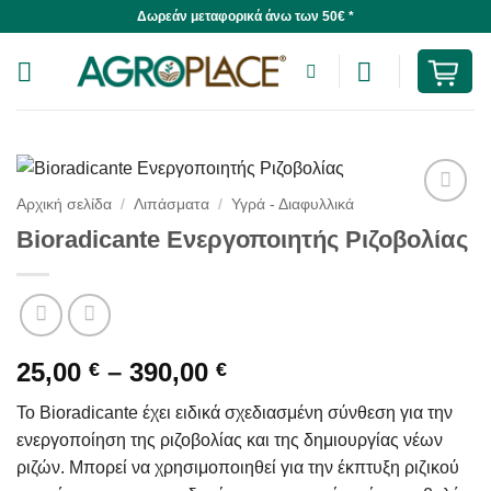
Skip
Δωρεάν μεταφορικά άνω των 50€ *
to
content
Αρχική σελίδα
/
Λιπάσματα
/
Υγρά - Διαφυλλικά
Bioradicante Ενεργοποιητής Ριζοβολίας
Price
25,00
–
390,00
€
€
range:
Το Bioradicante έχει ειδικά σχεδιασμένη σύνθεση για την
25,00 €
ενεργοποίηση της ριζοβολίας και της δημιουργίας νέων
through
ριζών. Μπορεί να χρησιμοποιηθεί για την έκπτυξη ριζικού
390,00 €