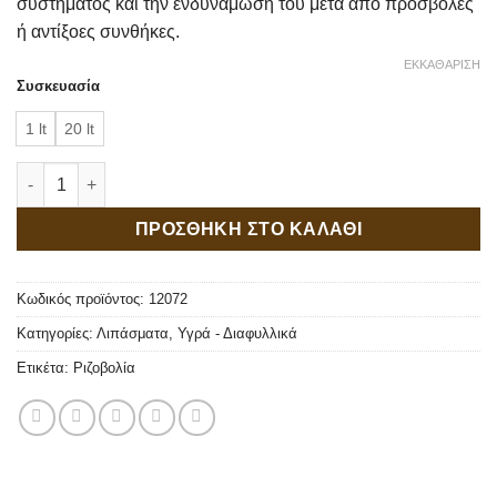
συστήματος και την ενδυνάμωση του μετά από προσβολές
ή αντίξοες συνθήκες.
ΕΚΚΑΘΆΡΙΣΗ
Συσκευασία
1 lt
20 lt
Bioradicante Ενεργοποιητής Ριζοβολίας ποσότητα
ΠΡΟΣΘΗΚΗ ΣΤΟ ΚΑΛΑΘΙ
Κωδικός προϊόντος:
12072
Κατηγορίες:
Λιπάσματα
,
Υγρά - Διαφυλλικά
Ετικέτα:
Ριζοβολία