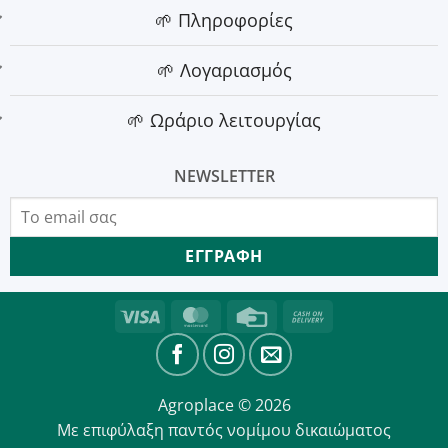
🌱 Πληροφορίες
🌱 Λογαριασμός
🌱 Ωράριο λειτουργίας
NEWSLETTER
Visa
MasterCard
Credit
Cash
Card
On
Delivery
Agroplace © 2026
Με επιφύλαξη παντός νομίμου δικαιώματος