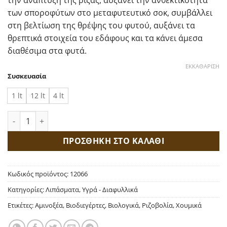
την ανάπτυξη της ρίζας, αυξάνει την ανθεκτικότητα
των σποροφύτων στο μεταφυτευτικό σοκ, συμβάλλει
στη βελτίωση της θρέψης του φυτού, αυξάνει τα
θρεπτικά στοιχεία του εδάφους και τα κάνει άμεσα
διαθέσιμα στα φυτά.
ΕΚΚΑΘΆΡΙΣΗ
Συσκευασία
1 lt
12 lt
4 lt
Rizocyn Φυσικός Βιοδιεγέρτης Ριζοβολίας ποσότητα
ΠΡΟΣΘΗΚΗ ΣΤΟ ΚΑΛΑΘΙ
Κωδικός προϊόντος:
12066
Κατηγορίες:
Λιπάσματα
,
Υγρά - Διαφυλλικά
Ετικέτες:
Αμινοξέα
,
Βιοδιεγέρτες
,
Βιολογικά
,
Ριζοβολία
,
Χουμικά