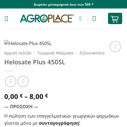
Skip
Δωρεάν μεταφορικά άνω των 50€ *
to
content
Αρχική σελίδα
/
Γεωργικά Φάρμακα
/
Ζιζανιοκτόνα
Helosate Plus 450SL
Price
0,00
–
8,00
€
€
range:
— ΠΡΟΣΟΧΗ —
0,00 €
through
Η πώληση των επαγγελματικών γεωργικών φαρμάκων
8,00 €
γίνεται μόνο με
συνταγογράφηση
!