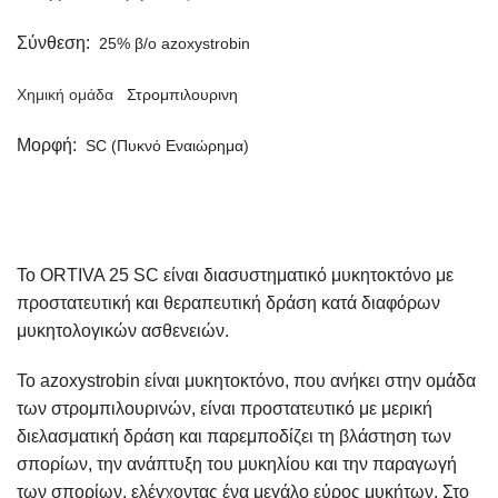
Σύνθεση:
25% β/ο
azoxystrobin
Χημική ομάδα
Στρομπιλουρινη
Μορφή:
SC (Πυκνό Εναιώρημα)
Το ORTIVA 25 SC είναι διασυστηματικό μυκητοκτόνο με
προστατευτική και θεραπευτική δράση κατά διαφόρων
μυκητολογικών ασθενειών.
Το azoxystrobin είναι μυκητοκτόνο, που ανήκει στην ομάδα
των στρομπιλουρινών, είναι προστατευτικό με μερική
διελασματική δράση και παρεμποδίζει τη βλάστηση των
σπορίων, την ανάπτυξη του μυκηλίου και την παραγωγή
των σπορίων, ελέγχοντας ένα μεγάλο εύρος μυκήτων. Στο