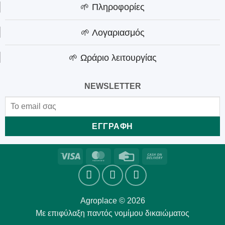
🌱 Πληροφορίες
🌱 Λογαριασμός
🌱 Ωράριο λειτουργίας
NEWSLETTER
Visa
MasterCard
Credit
Cash
Card
On
Delivery
Agroplace © 2026
Με επιφύλαξη παντός νομίμου δικαιώματος