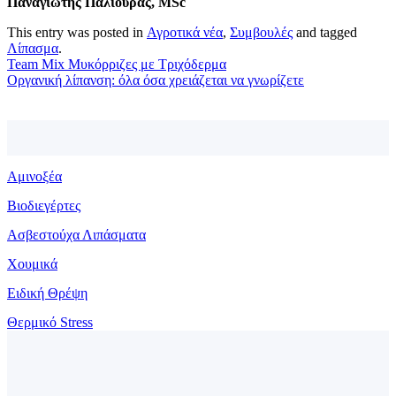
Παναγιώτης Παλιούρας,
MSc
This entry was posted in
Αγροτικά νέα
,
Συμβουλές
and tagged
Λίπασμα
.
Team Mix Μυκόρριζες με Τριχόδερμα
Οργανική λίπανση: όλα όσα χρειάζεται να γνωρίζετε
Αμινοξέα
Βιοδιεγέρτες
Ασβεστούχα Λιπάσματα
Χουμικά
Ειδική Θρέψη
Θερμικό Stress