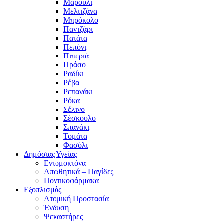
Μαρούλι
Μελιτζάνα
Μπρόκολο
Παντζάρι
Πατάτα
Πεπόνι
Πιπεριά
Πράσο
Ραδίκι
Ρέβα
Ρεπανάκι
Ρόκα
Σέλινο
Σέσκουλο
Σπανάκι
Τομάτα
Φασόλι
Δημόσιας Υγείας
Εντομοκτόνα
Απωθητικά – Παγίδες
Ποντικοφάρμακα
Εξοπλισμός
Ατομική Προστασία
Ένδυση
Ψεκαστήρες