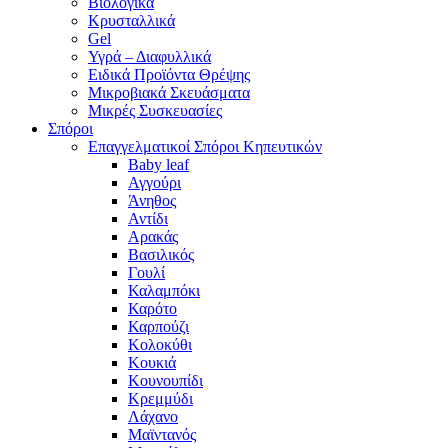
Βιολογικά
Κρυσταλλικά
Gel
Υγρά – Διαφυλλικά
Ειδικά Προϊόντα Θρέψης
Μικροβιακά Σκευάσματα
Μικρές Συσκευασίες
Σπόροι
Επαγγελματικοί Σπόροι Κηπευτικών
Baby leaf
Αγγούρι
Άνηθος
Αντίδι
Αρακάς
Βασιλικός
Γουλί
Καλαμπόκι
Καρότο
Καρπούζι
Κολοκύθι
Κουκιά
Κουνουπίδι
Κρεμμύδι
Λάχανο
Μαϊντανός