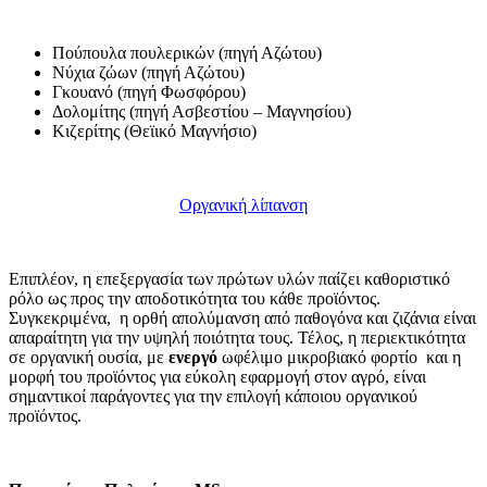
Πούπουλα πουλερικών (πηγή Αζώτου)
Νύχια ζώων (πηγή Αζώτου)
Γκουανό (πηγή Φωσφόρου)
Δολομίτης (πηγή Ασβεστίου – Μαγνησίου)
Κιζερίτης (Θεϊικό Μαγνήσιο)
Οργανική λίπανση
Επιπλέον, η επεξεργασία των πρώτων υλών παίζει καθοριστικό
ρόλο ως προς την αποδοτικότητα του κάθε προϊόντος.
Συγκεκριμένα, η ορθή απολύμανση από παθογόνα και ζιζάνια είναι
απαραίτητη για την υψηλή ποιότητα τους. Τέλος, η περιεκτικότητα
σε οργανική ουσία, με
ενεργό
ωφέλιμο μικροβιακό φορτίο και η
μορφή του προϊόντος για εύκολη εφαρμογή στον αγρό, είναι
σημαντικοί παράγοντες για την επιλογή κάποιου οργανικού
προϊόντος.