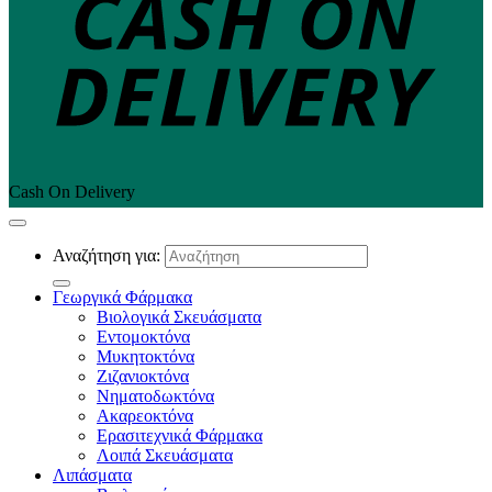
Cash On Delivery
Αναζήτηση για:
Γεωργικά Φάρμακα
Βιολογικά Σκευάσματα
Εντομοκτόνα
Μυκητοκτόνα
Ζιζανιοκτόνα
Νηματοδωκτόνα
Ακαρεοκτόνα
Ερασιτεχνικά Φάρμακα
Λοιπά Σκευάσματα
Λιπάσματα