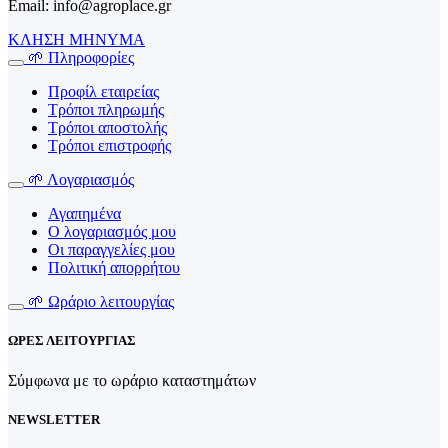
Email: info@agroplace.gr
ΚΛΗΣΗ
ΜΗΝΥΜΑ
🌱 Πληροφορίες
Προφίλ εταιρείας
Τρόποι πληρωμής
Τρόποι αποστολής
Τρόποι επιστροφής
🌱 Λογαριασμός
Αγαπημένα
Ο λογαριασμός μου
Οι παραγγελίες μου
Πολιτική απορρήτου
🌱 Ωράριο λειτουργίας
ΩΡΕΣ ΛΕΙΤΟΥΡΓΙΑΣ
Σύμφωνα με το ωράριο καταστημάτων
NEWSLETTER