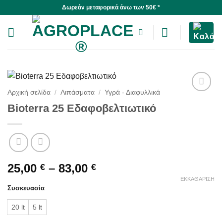
Skip
Δωρεάν μεταφορικά άνω των 50€ *
to
content
Αρχική σελίδα
/
Λιπάσματα
/
Υγρά - Διαφυλλικά
Bioterra 25 Εδαφοβελτιωτικό
Price
25,00
–
83,00
€
€
range:
ΕΚΚΑΘΆΡΙΣΗ
Συσκευασία
25,00 €
through
20 lt
5 lt
83,00 €