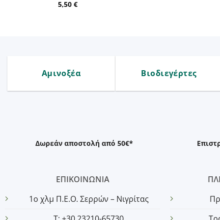
5,50
€
Αμινοξέα
Βιοδιεγέρτες
Δωρεάν αποστολή από 50€*
Επιστ
ΕΠΙΚΟΙΝΩΝΙΑ
ΠΛ
1o χλμ Π.Ε.Ο. Σερρών – Νιγρίτας
Πρ
T: +30 23210-65730
Τρ