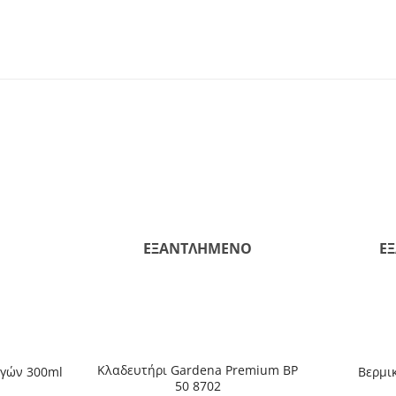
ΕΞΑΝΤΛΗΜΈΝΟ
Ε
+
+
Κλαδευτήρι Gardena Premium BP
ηγών 300ml
Βερμικ
50 8702