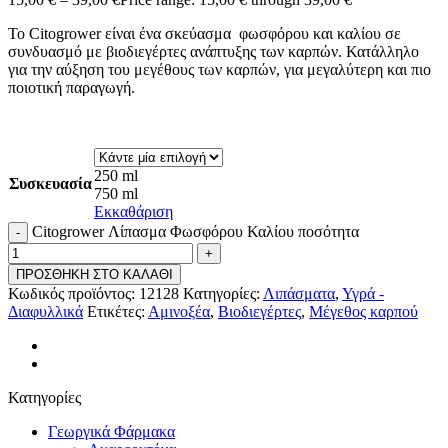
Το Citogrower είναι ένα σκεύασμα φωσφόρου και καλίου σε
συνδυασμό με βιοδιεγέρτες ανάπτυξης των καρπών. Κατάλληλο
για την αύξηση του μεγέθους των καρπών, για μεγαλύτερη και πιο
ποιοτική παραγωγή.
250 ml
Συσκευασία
750 ml
Εκκαθάριση
Citogrower Λίπασμα Φωσφόρου Καλίου ποσότητα
ΠΡΟΣΘΗΚΗ ΣΤΟ ΚΑΛΑΘΙ
Κωδικός προϊόντος:
12128
Κατηγορίες:
Λιπάσματα
,
Υγρά -
Διαφυλλικά
Ετικέτες:
Αμινοξέα
,
Βιοδιεγέρτες
,
Μέγεθος καρπού
Κατηγορίες
Γεωργικά Φάρμακα