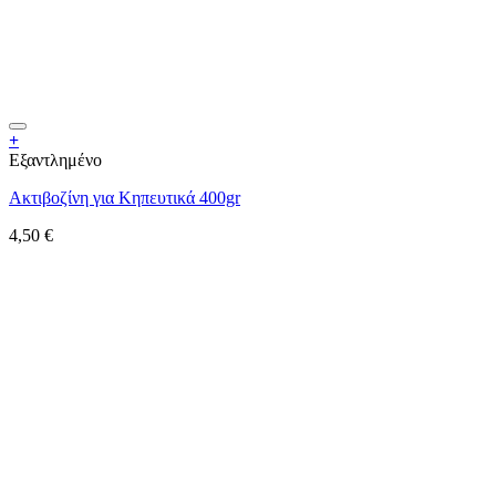
+
Εξαντλημένο
Ακτιβοζίνη για Κηπευτικά 400gr
4,50
€