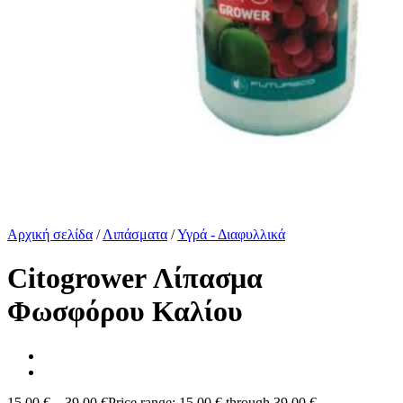
Αρχική σελίδα
/
Λιπάσματα
/
Υγρά - Διαφυλλικά
Citogrower Λίπασμα
Φωσφόρου Καλίου
15,00
€
–
39,00
€
Price range: 15,00 € through 39,00 €