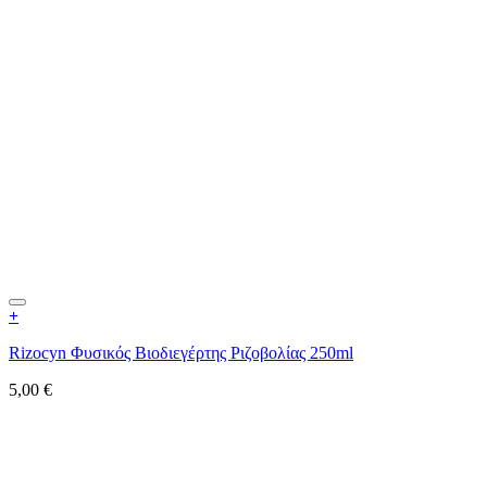
+
Rizocyn Φυσικός Βιοδιεγέρτης Ριζοβολίας 250ml
5,00
€