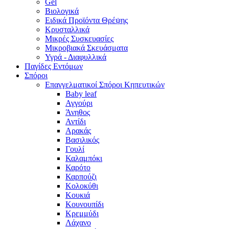
Gel
Βιολογικά
Ειδικά Προϊόντα Θρέψης
Κρυσταλλικά
Μικρές Συσκευασίες
Μικροβιακά Σκευάσματα
Υγρά - Διαφυλλικά
Παγίδες Εντόμων
Σπόροι
Επαγγελματικοί Σπόροι Κηπευτικών
Baby leaf
Αγγούρι
Άνηθος
Αντίδι
Αρακάς
Βασιλικός
Γουλί
Καλαμπόκι
Καρότο
Καρπούζι
Κολοκύθι
Κουκιά
Κουνουπίδι
Κρεμμύδι
Λάχανο