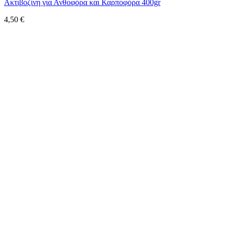
Ακτιβοζίνη για Ανθοφόρα και Καρποφόρα 400gr
4,50
€