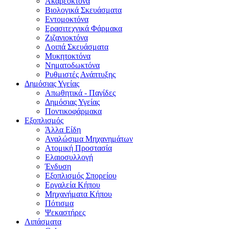
Ακαρεοκτόνα
Βιολογικά Σκευάσματα
Εντομοκτόνα
Ερασιτεχνικά Φάρμακα
Ζιζανιοκτόνα
Λοιπά Σκευάσματα
Μυκητοκτόνα
Νηματοδωκτόνα
Ρυθμιστές Ανάπτυξης
Δημόσιας Υγείας
Απωθητικά - Παγίδες
Δημόσιας Υγείας
Ποντικοφάρμακα
Εξοπλισμός
Άλλα Είδη
Αναλώσιμα Μηχανημάτων
Ατομική Προστασία
Ελαιοσυλλογή
Ένδυση
Εξοπλισμός Σπορείου
Εργαλεία Κήπου
Μηχανήματα Κήπου
Πότισμα
Ψεκαστήρες
Λιπάσματα