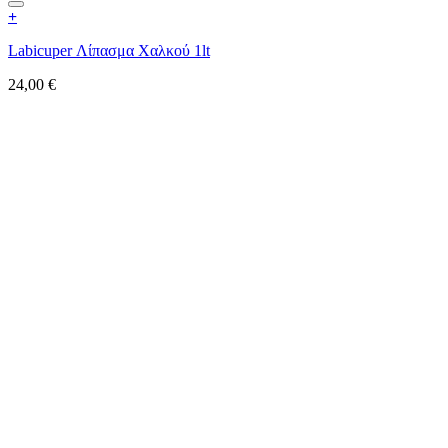
+
Labicuper Λίπασμα Χαλκού 1lt
24,00
€