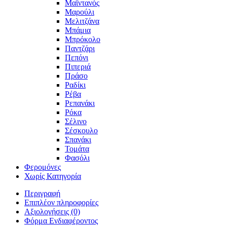
Μαϊντανός
Μαρούλι
Μελιτζάνα
Μπάμια
Μπρόκολο
Παντζάρι
Πεπόνι
Πιπεριά
Πράσο
Ραδίκι
Ρέβα
Ρεπανάκι
Ρόκα
Σέλινο
Σέσκουλο
Σπανάκι
Τομάτα
Φασόλι
Φερομόνες
Χωρίς Κατηγορία
Περιγραφή
Επιπλέον πληροφορίες
Αξιολογήσεις (0)
Φόρμα Ενδιαφέροντος