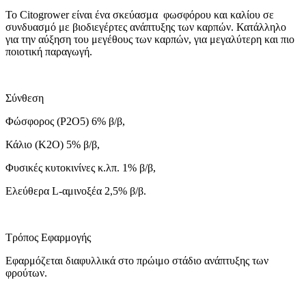
Το Citogrower είναι ένα σκεύασμα φωσφόρου και καλίου σε
συνδυασμό με βιοδιεγέρτες ανάπτυξης των καρπών. Κατάλληλο
για την αύξηση του μεγέθους των καρπών, για μεγαλύτερη και πιο
ποιοτική παραγωγή.
Σύνθεση
Φώσφορος (P2O5) 6% β/β,
Κάλιο (Κ2Ο) 5% β/β,
Φυσικές κυτοκινίνες κ.λπ. 1% β/β,
Ελεύθερα L-αμινοξέα 2,5% β/β.
Τρόπος Εφαρμογής
Εφαρμόζεται διαφυλλικά στο πρώιμο στάδιο ανάπτυξης των
φρούτων.