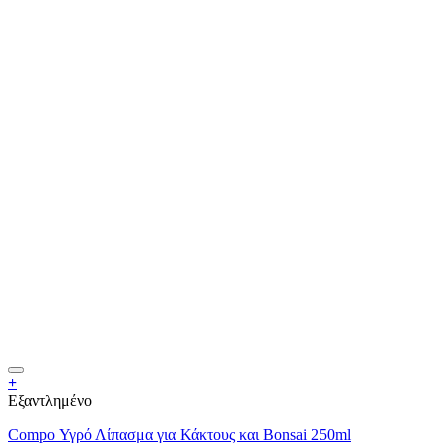
+
Εξαντλημένο
Compo Υγρό Λίπασμα για Κάκτους και Bonsai 250ml