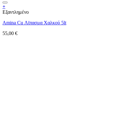
+
Εξαντλημένο
Amina Cu Λϊπασμα Χαλκού 5lt
55,00
€