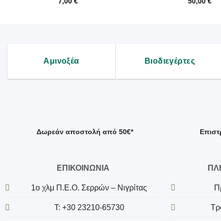
7,00
€
50,00
€
Αμινοξέα
Βιοδιεγέρτες
Δωρεάν αποστολή από 50€*
Επιστ
ΕΠΙΚΟΙΝΩΝΙΑ
ΠΛ
1o χλμ Π.Ε.Ο. Σερρών – Νιγρίτας
Π
T: +30 23210-65730
Τρ