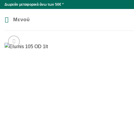
Skip
Δωρεάν μεταφορικά άνω των 50€ *
to
content
Μενού