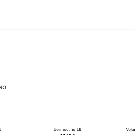
ΝΟ
+
+
t
Bermectine 1lt
Vola