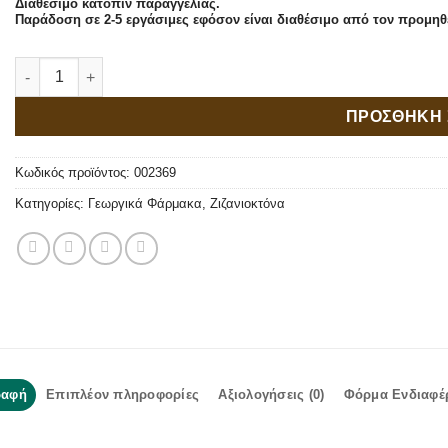
Διαθέσιμο κατόπιν παραγγελίας.
Παράδοση σε 2-5 εργάσιμες εφόσον είναι διαθέσιμο από τον προμηθ
Elumis 105 OD 1lt ποσότητα
ΠΡΟΣΘΗΚΗ 
Κωδικός προϊόντος:
002369
Κατηγορίες:
Γεωργικά Φάρμακα
,
Ζιζανιοκτόνα
ραφή
Επιπλέον πληροφορίες
Αξιολογήσεις (0)
Φόρμα Ενδιαφέ