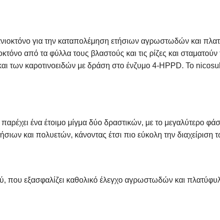
ανιοκτόνο για την καταπολέμηση ετήσιων αγρωστωδών και πλατύ
ιοκτόνο από τα φύλλα τους βλαστούς και τις ρίζες και σταματού
και των καροτινοειδών με δράση στο ένζυμο 4-HPPD. To nicosu
α παρέχει ένα έτοιμο μίγμα δύο δραστικών, με το μεγαλύτερο φά
ιων και πολυετών, κάνοντας έτσι πιο εύκολη την διαχείριση τ
ού, που εξασφαλίζει καθολικό έλεγχο αγρωστωδών και πλατύφυλ