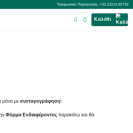
Τηλεφωνικές Παραγγελίας: +30.23210.65730
Καλάθι
ι μόνο με
συνταγογράφηση
!
την
Φόρμα Ενδιαφέροντος
παρακάτω και θα