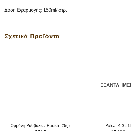
Δόση Εφαρμογής: 150ml/ στρ.
Σχετικά Προϊόντα
ΕΞΑΝΤΛΗΜΈ
+
+
Ορμόνη Ριζοβολίας Radicin 25gr
Pulsar 4 SL 1l