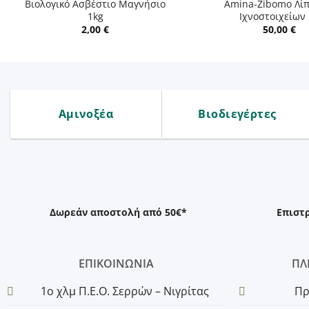
Βιολογικό Ασβέστιο Μαγνήσιο
Amina-Zibomo Λί
1kg
Ιχνοστοιχείων 
2,00
€
50,00
€
Αμινοξέα
Βιοδιεγέρτες
Δωρεάν αποστολή από 50€*
Επιστ
ΕΠΙΚΟΙΝΩΝΙΑ
ΠΛ
1o χλμ Π.Ε.Ο. Σερρών – Νιγρίτας
Πρ