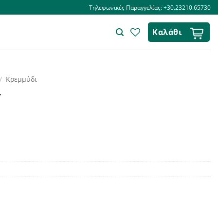
Τηλεφωνικές Παραγγελίας: +30.23210.65730
Καλάθι
/
Κρεμμύδι
r