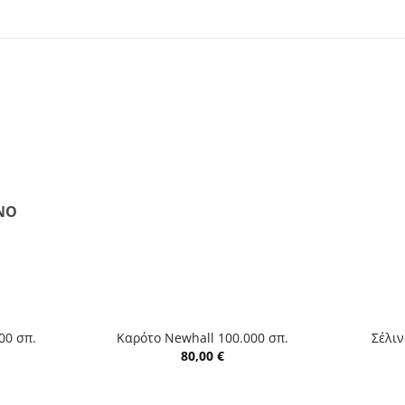
ΝΟ
+
+
00 σπ.
Καρότο Newhall 100.000 σπ.
Σέλιν
80,00
€