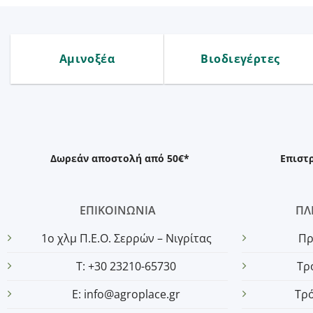
Αμινοξέα
Βιοδιεγέρτες
Δωρεάν αποστολή από 50€*
Επιστ
ΕΠΙΚΟΙΝΩΝΙΑ
ΠΛ
1o χλμ Π.Ε.Ο. Σερρών – Νιγρίτας
Πρ
T: +30 23210-65730
Τρ
E: info@agroplace.gr
Τρ