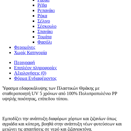
Ρέβα
Ρεπανάκι
Ρόκα
Σέλινο
Σέσκουλο
Σπανάκι
Τομάτα
Φασόλι
Φερομόνες
Χωρίς Κατηγορία
Περιγραφή
Επιπλέον πληροφορίες
Αξιολογήσεις (0)
Φόρμα Ενδιαφέροντος
Ύφασμα εδαφοκάλυψης των Πλαστικών Θράκης με
σταθεροποιητή UV 5 χρόνων από 100% Πολυπροπυλένιο PP
υψηλής ποιότητας, επίπεδου τύπου.
Εμποδίζει την ανάπτυξη διαφόρων χόρτων και ζιζανίων όπως
αγριάδα και κύπερη, βοηθά στην ανάπτυξη νέων φυτεύσεων και
μειώνει τις απαιτήσεις σε νερό και ζιζανιοκτόνα.