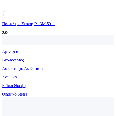
+
Προφίλτρο Σκόνης P1 3M-5911
2,00
€
Αμινοξέα
Βιοδιεγέρτες
Ασβεστούχα Λιπάσματα
Χουμικά
Ειδική Θρέψη
Θερμικό Stress