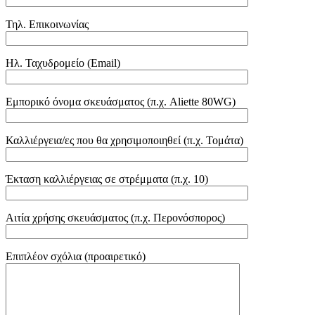
Τηλ. Επικοινωνίας
Ηλ. Ταχυδρομείο (Email)
Εμπορικό όνομα σκευάσματος (π.χ. Aliette 80WG)
Καλλιέργεια/ες που θα χρησιμοποιηθεί (π.χ. Τομάτα)
Έκταση καλλιέργειας σε στρέμματα (π.χ. 10)
Αιτία χρήσης σκευάσματος (π.χ. Περονόσπορος)
Επιπλέον σχόλια (προαιρετικό)