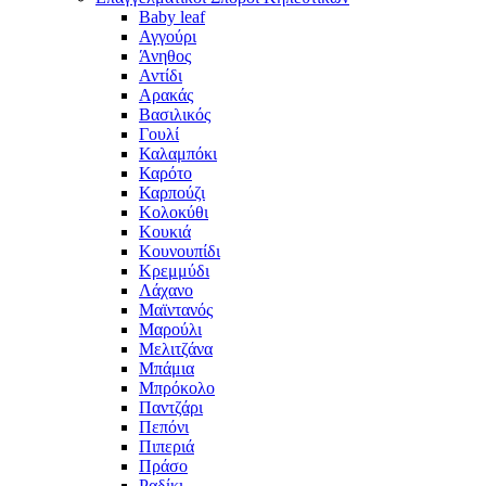
Baby leaf
Αγγούρι
Άνηθος
Αντίδι
Αρακάς
Βασιλικός
Γουλί
Καλαμπόκι
Καρότο
Καρπούζι
Κολοκύθι
Κουκιά
Κουνουπίδι
Κρεμμύδι
Λάχανο
Μαϊντανός
Μαρούλι
Μελιτζάνα
Μπάμια
Μπρόκολο
Παντζάρι
Πεπόνι
Πιπεριά
Πράσο
Ραδίκι