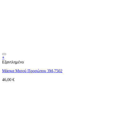
+
Εξαντλημένο
Μάσκα Μισού Προσώπου 3M-7502
46,00
€