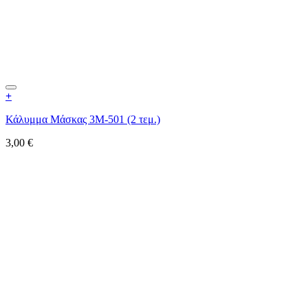
+
Κάλυμμα Μάσκας 3M-501 (2 τεμ.)
3,00
€