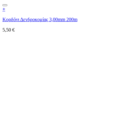
+
Κορδόνι Δενδροκομίας 3,00mm 200m
5,50
€