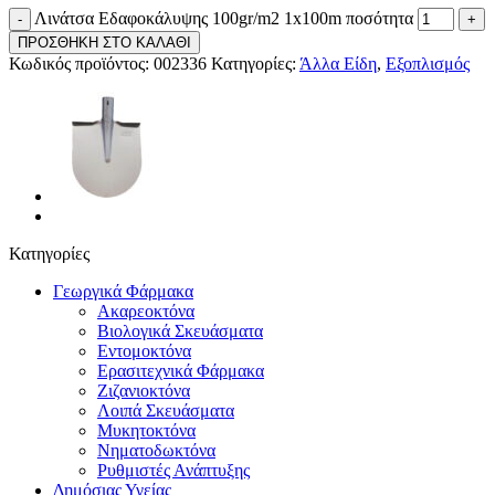
Λινάτσα Εδαφοκάλυψης 100gr/m2 1x100m ποσότητα
ΠΡΟΣΘΗΚΗ ΣΤΟ ΚΑΛΑΘΙ
Κωδικός προϊόντος:
002336
Κατηγορίες:
Άλλα Είδη
,
Εξοπλισμός
Κατηγορίες
Γεωργικά Φάρμακα
Ακαρεοκτόνα
Βιολογικά Σκευάσματα
Εντομοκτόνα
Ερασιτεχνικά Φάρμακα
Ζιζανιοκτόνα
Λοιπά Σκευάσματα
Μυκητοκτόνα
Νηματοδωκτόνα
Ρυθμιστές Ανάπτυξης
Δημόσιας Υγείας