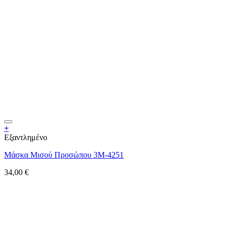
+
Εξαντλημένο
Μάσκα Μισού Προσώπου 3M-4251
34,00
€