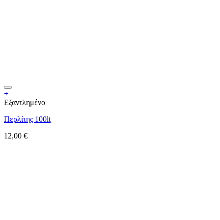
+
Εξαντλημένο
Περλίτης 100lt
12,00
€