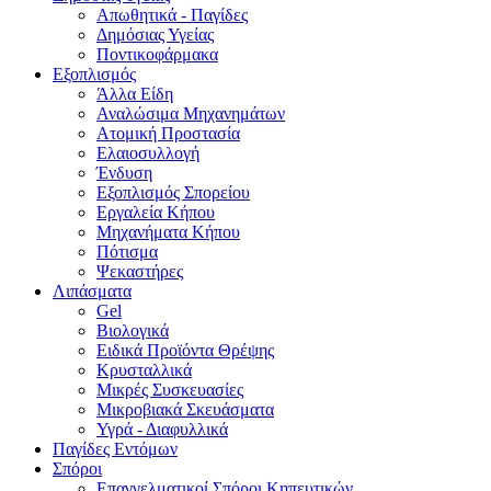
Απωθητικά - Παγίδες
Δημόσιας Υγείας
Ποντικοφάρμακα
Εξοπλισμός
Άλλα Είδη
Αναλώσιμα Μηχανημάτων
Ατομική Προστασία
Ελαιοσυλλογή
Ένδυση
Εξοπλισμός Σπορείου
Εργαλεία Κήπου
Μηχανήματα Κήπου
Πότισμα
Ψεκαστήρες
Λιπάσματα
Gel
Βιολογικά
Ειδικά Προϊόντα Θρέψης
Κρυσταλλικά
Μικρές Συσκευασίες
Μικροβιακά Σκευάσματα
Υγρά - Διαφυλλικά
Παγίδες Εντόμων
Σπόροι
Επαγγελματικοί Σπόροι Κηπευτικών