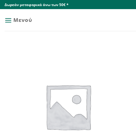
Skip
Δωρεάν μεταφορικά άνω των 50€ *
to
content
Μενού