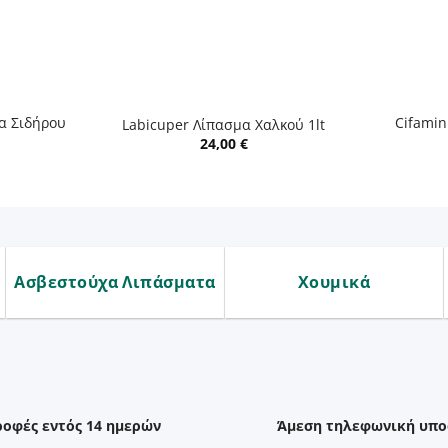
+
+
α Σιδήρου
Cifami
Labicuper Λίπασμα Χαλκού 1lt
24,00
€
Ασβεστούχα Λιπάσματα
Χουμικά
ροφές εντός 14 ημερών
Άμεση τηλεφωνική υπο