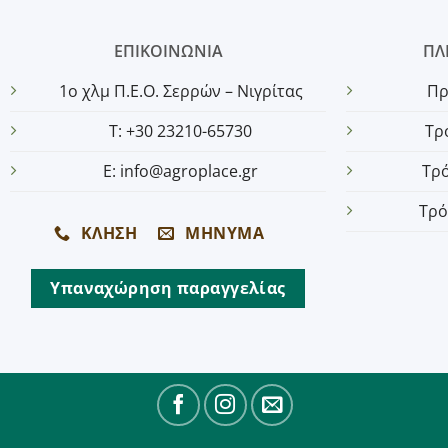
ΕΠΙΚΟΙΝΩΝΙΑ
ΠΛ
1o χλμ Π.Ε.Ο. Σερρών – Νιγρίτας
Πρ
T: +30 23210-65730
Τρ
E: info@agroplace.gr
Τρ
Τρό
ΚΛΗΣΗ
ΜΗΝΥΜΑ
Υπαναχώρηση παραγγελίας