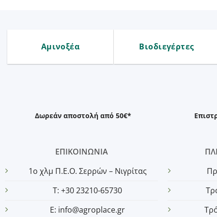
Αμινοξέα
Βιοδιεγέρτες
Δωρεάν αποστολή από 50€*
Επιστ
ΕΠΙΚΟΙΝΩΝΙΑ
ΠΛ
1o χλμ Π.Ε.Ο. Σερρών – Νιγρίτας
Πρ
T: +30 23210-65730
Τρ
E: info@agroplace.gr
Τρ