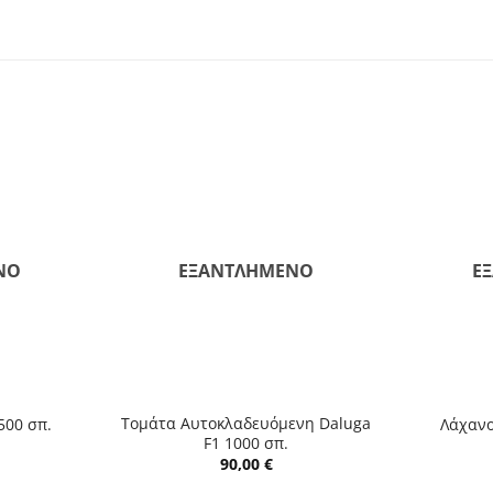
ΝΟ
ΕΞΑΝΤΛΗΜΈΝΟ
Ε
+
+
Τομάτα Αυτοκλαδευόμενη Daluga
500 σπ.
Λάχανο
F1 1000 σπ.
90,00
€