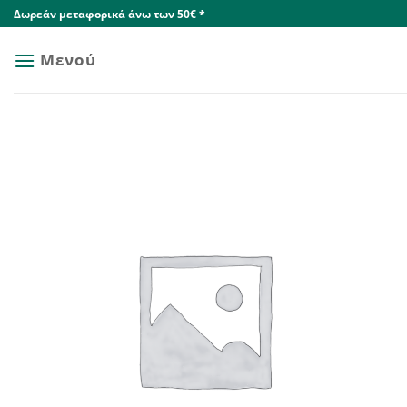
Skip
Δωρεάν μεταφορικά άνω των 50€ *
to
content
Μενού