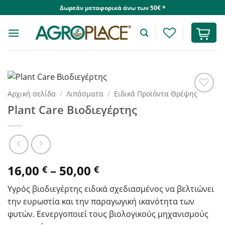
Skip
Δωρεάν μεταφορικά άνω των 50€ *
to
content
Αρχική σελίδα
/
Λιπάσματα
/
Ειδικά Προϊόντα Θρέψης
Plant Care Βιοδιεγέρτης
Price
16,00
–
50,00
€
€
range:
Υγρός βιοδιεγέρτης ειδικά σχεδιασμένος να βελτιώνει
16,00 €
την ευρωστία και την παραγωγική ικανότητα των
through
φυτών. Eενεργοποιεί τους βιολογικούς μηχανισμούς
50,00 €