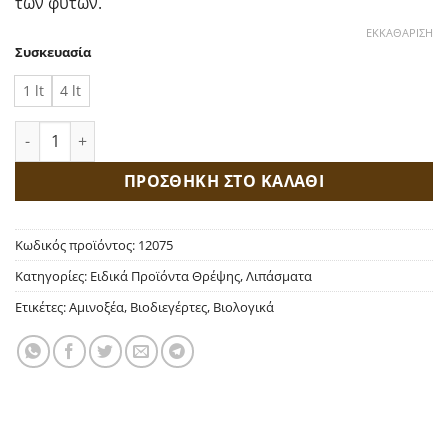
των φυτών.
ΕΚΚΑΘΆΡΙΣΗ
Συσκευασία
1 lt
4 lt
Plant Care Βιοδιεγέρτης ποσότητα
ΠΡΟΣΘΗΚΗ ΣΤΟ ΚΑΛΑΘΙ
Κωδικός προϊόντος:
12075
Κατηγορίες:
Ειδικά Προϊόντα Θρέψης
,
Λιπάσματα
Ετικέτες:
Αμινοξέα
,
Βιοδιεγέρτες
,
Βιολογικά