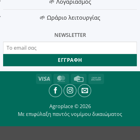
🌱 Λογαριασμός
🌱 Ωράριο λειτουργίας
NEWSLETTER
Visa
MasterCard
Credit
Cash
Card
On
Delivery
Agroplace © 2026
Με επιφύλαξη παντός νομίμου δικαιώματος