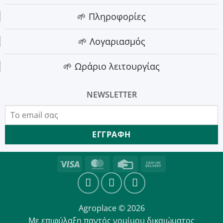
🌱 Πληροφορίες
🌱 Λογαριασμός
🌱 Ωράριο λειτουργίας
NEWSLETTER
Visa
MasterCard
Credit
Cash
Card
On
Delivery
Agroplace © 2026
Με επιφύλαξη παντός νομίμου δικαιώματος