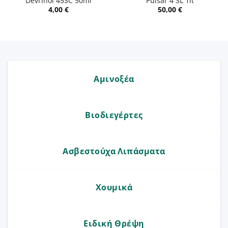
Devrinol 45SC 50ml
Pulsar 4 SL 1lt
4,00
€
50,00
€
Αμινοξέα
Βιοδιεγέρτες
Ασβεστούχα Λιπάσματα
Χουμικά
Ειδική Θρέψη