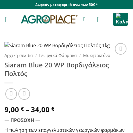
Skip
Δωρεάν μεταφορικά άνω των 50€ *
to
content
Αρχική σελίδα
/
Γεωργικά Φάρμακα
/
Μυκητοκτόνα
Siaram Blue 20 WP Βορδιγάλειος
Πολτός
Price
9,00
–
34,00
€
€
range:
— ΠΡΟΣΟΧΗ —
9,00 €
through
Η πώληση των επαγγελματικών γεωργικών φαρμάκων