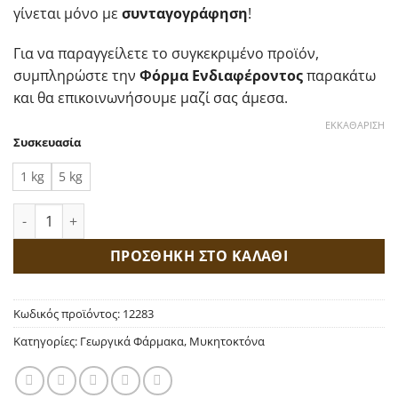
34,00 €
γίνεται μόνο με
συνταγογράφηση
!
Για να παραγγείλετε το συγκεκριμένο προϊόν,
συμπληρώστε την
Φόρμα Ενδιαφέροντος
παρακάτω
και θα επικοινωνήσουμε μαζί σας άμεσα.
ΕΚΚΑΘΆΡΙΣΗ
Συσκευασία
1 kg
5 kg
Siaram Blue 20 WP Βορδιγάλειος Πολτός ποσότητα
ΠΡΟΣΘΗΚΗ ΣΤΟ ΚΑΛΑΘΙ
Κωδικός προϊόντος:
12283
Κατηγορίες:
Γεωργικά Φάρμακα
,
Μυκητοκτόνα