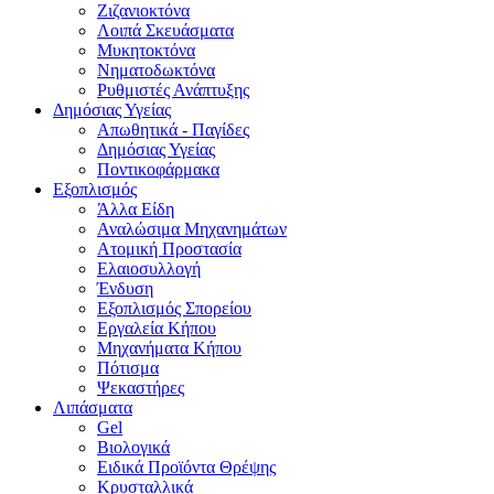
Ζιζανιοκτόνα
Λοιπά Σκευάσματα
Μυκητοκτόνα
Νηματοδωκτόνα
Ρυθμιστές Ανάπτυξης
Δημόσιας Υγείας
Απωθητικά - Παγίδες
Δημόσιας Υγείας
Ποντικοφάρμακα
Εξοπλισμός
Άλλα Είδη
Αναλώσιμα Μηχανημάτων
Ατομική Προστασία
Ελαιοσυλλογή
Ένδυση
Εξοπλισμός Σπορείου
Εργαλεία Κήπου
Μηχανήματα Κήπου
Πότισμα
Ψεκαστήρες
Λιπάσματα
Gel
Βιολογικά
Ειδικά Προϊόντα Θρέψης
Κρυσταλλικά