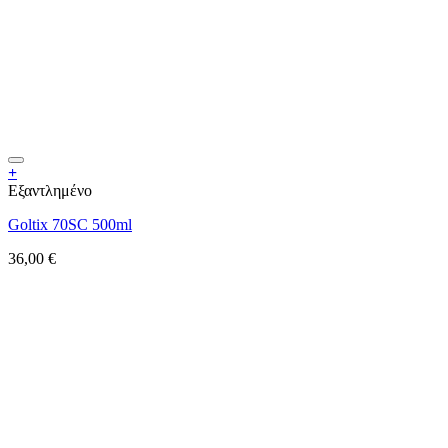
+
Εξαντλημένο
Goltix 70SC 500ml
36,00
€