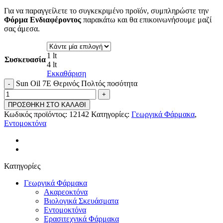
Για να παραγγείλετε το συγκεκριμένο προϊόν, συμπληρώστε την
Φόρμα Ενδιαφέροντος
παρακάτω και θα επικοινωνήσουμε μαζί
σας άμεσα.
1 lt
Συσκευασία
4 lt
Εκκαθάριση
Sun Oil 7E Θερινός Πολτός ποσότητα
ΠΡΟΣΘΗΚΗ ΣΤΟ ΚΑΛΑΘΙ
Κωδικός προϊόντος:
12142
Κατηγορίες:
Γεωργικά Φάρμακα
,
Εντομοκτόνα
Κατηγορίες
Γεωργικά Φάρμακα
Ακαρεοκτόνα
Βιολογικά Σκευάσματα
Εντομοκτόνα
Ερασιτεχνικά Φάρμακα