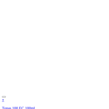
+
Topas 100 EC 100ml