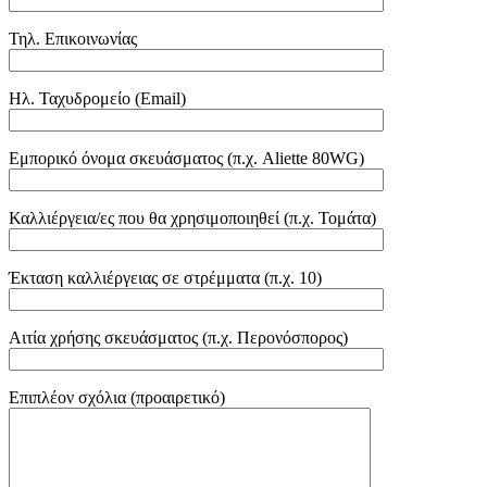
Τηλ. Επικοινωνίας
Ηλ. Ταχυδρομείο (Email)
Εμπορικό όνομα σκευάσματος (π.χ. Aliette 80WG)
Καλλιέργεια/ες που θα χρησιμοποιηθεί (π.χ. Τομάτα)
Έκταση καλλιέργειας σε στρέμματα (π.χ. 10)
Αιτία χρήσης σκευάσματος (π.χ. Περονόσπορος)
Επιπλέον σχόλια (προαιρετικό)