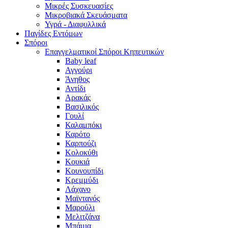
Μικρές Συσκευασίες
Μικροβιακά Σκευάσματα
Υγρά - Διαφυλλικά
Παγίδες Εντόμων
Σπόροι
Επαγγελματικοί Σπόροι Κηπευτικών
Baby leaf
Αγγούρι
Άνηθος
Αντίδι
Αρακάς
Βασιλικός
Γουλί
Καλαμπόκι
Καρότο
Καρπούζι
Κολοκύθι
Κουκιά
Κουνουπίδι
Κρεμμύδι
Λάχανο
Μαϊντανός
Μαρούλι
Μελιτζάνα
Μπάμια