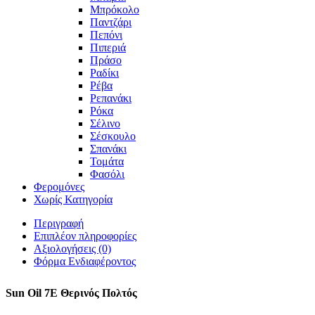
Μπρόκολο
Παντζάρι
Πεπόνι
Πιπεριά
Πράσο
Ραδίκι
Ρέβα
Ρεπανάκι
Ρόκα
Σέλινο
Σέσκουλο
Σπανάκι
Τομάτα
Φασόλι
Φερομόνες
Χωρίς Κατηγορία
Περιγραφή
Επιπλέον πληροφορίες
Αξιολογήσεις (0)
Φόρμα Ενδιαφέροντος
Sun Oil 7E Θερινός Πολτός