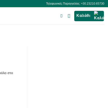
Τηλεφωνικές Παραγγελίας: +30.23210.65730
Καλάθι
ρόλο στο