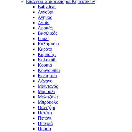
Επαγγελματικοί Σπόροι Κηπευτικών
Baby leaf
Αγγούρι
Άνηθος
Αντίδι
Αρακάς
Βασιλικός
Γουλί
Καλαμπόκι
Καρότο
Καρπούζι
Κολοκύθι
Κουκιά
Κουνουπίδι
Κρεμμύδι
Λάχανο
Μαϊντανός
Μαρούλι
Μελιτζάνα
Μπρόκολο
Παντζάρι
Πατάτα
Πεπόνι
Πιπεριά
Πράσο