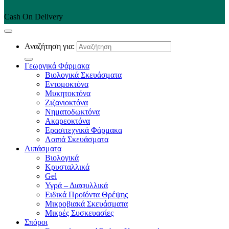
Cash On Delivery
Αναζήτηση για:
Γεωργικά Φάρμακα
Βιολογικά Σκευάσματα
Εντομοκτόνα
Μυκητοκτόνα
Ζιζανιοκτόνα
Νηματοδωκτόνα
Ακαρεοκτόνα
Ερασιτεχνικά Φάρμακα
Λοιπά Σκευάσματα
Λιπάσματα
Βιολογικά
Κρυσταλλικά
Gel
Υγρά – Διαφυλλικά
Ειδικά Προϊόντα Θρέψης
Μικροβιακά Σκευάσματα
Μικρές Συσκευασίες
Σπόροι