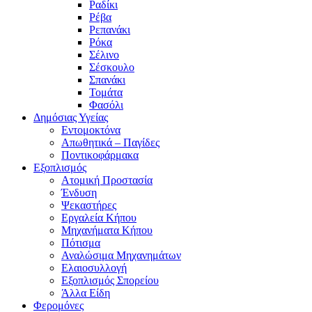
Ραδίκι
Ρέβα
Ρεπανάκι
Ρόκα
Σέλινο
Σέσκουλο
Σπανάκι
Τομάτα
Φασόλι
Δημόσιας Υγείας
Εντομοκτόνα
Απωθητικά – Παγίδες
Ποντικοφάρμακα
Εξοπλισμός
Ατομική Προστασία
Ένδυση
Ψεκαστήρες
Εργαλεία Κήπου
Μηχανήματα Κήπου
Πότισμα
Αναλώσιμα Μηχανημάτων
Ελαιοσυλλογή
Εξοπλισμός Σπορείου
Άλλα Είδη
Φερομόνες