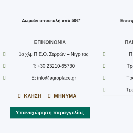
Δωρεάν αποστολή από 50€*
Επιστ
ΕΠΙΚΟΙΝΩΝΙΑ
ΠΛ
1o χλμ Π.Ε.Ο. Σερρών – Νιγρίτας
Π
T: +30 23210-65730
Τρ
E: info@agroplace.gr
Τρ
Τρ
ΚΛΗΣΗ
ΜΗΝΥΜΑ
Υπαναχώρηση παραγγελίας