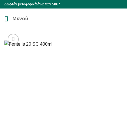
Skip
Δωρεάν μεταφορικά άνω των 50€ *
to
content
Μενού