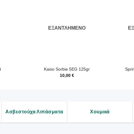
ΕΞΑΝΤΛΗΜΈΝΟ
Ε
+
+
t
Kaiso Sorbie 5EG 125gr
Spri
10,00
€
Ασβεστούχα Λιπάσματα
Χουμικά