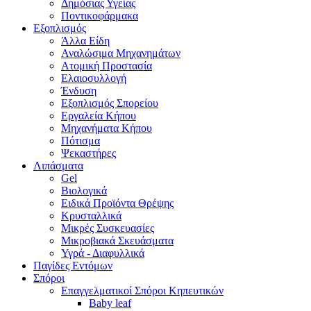
Δημόσιας Υγείας
Ποντικοφάρμακα
Εξοπλισμός
Άλλα Είδη
Αναλώσιμα Μηχανημάτων
Ατομική Προστασία
Ελαιοσυλλογή
Ένδυση
Εξοπλισμός Σπορείου
Εργαλεία Κήπου
Μηχανήματα Κήπου
Πότισμα
Ψεκαστήρες
Λιπάσματα
Gel
Βιολογικά
Ειδικά Προϊόντα Θρέψης
Κρυσταλλικά
Μικρές Συσκευασίες
Μικροβιακά Σκευάσματα
Υγρά - Διαφυλλικά
Παγίδες Εντόμων
Σπόροι
Επαγγελματικοί Σπόροι Κηπευτικών
Baby leaf