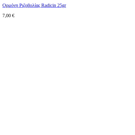
Ορμόνη Ριζοβολίας Radicin 25gr
7,00
€