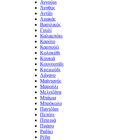
Αγγούρι
Άνηθος
Αντίδι
Αρακάς
Βασιλικός
Γουλί
Καλαμπόκι
Καρότο
Καρπούζι
Κολοκύθι
Κουκιά
Κουνουπίδι
Κρεμμύδι
Λάχανο
Μαϊντανός
Μαρούλι
Μελιτζάνα
Μπάμια
Μπρόκολο
Παντζάρι
Πεπόνι
Πιπεριά
Πράσο
Ραδίκι
Ρέβα