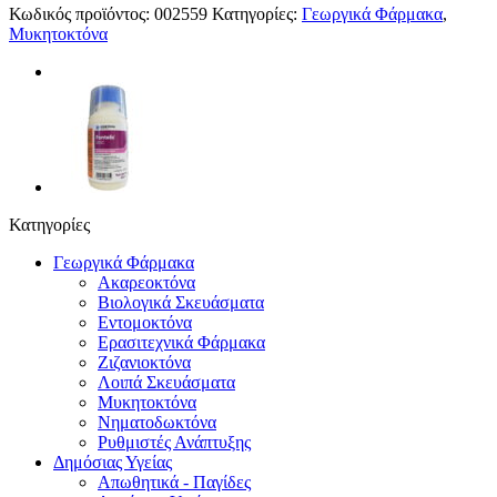
Κωδικός προϊόντος:
002559
Κατηγορίες:
Γεωργικά Φάρμακα
,
Μυκητοκτόνα
Κατηγορίες
Γεωργικά Φάρμακα
Ακαρεοκτόνα
Βιολογικά Σκευάσματα
Εντομοκτόνα
Ερασιτεχνικά Φάρμακα
Ζιζανιοκτόνα
Λοιπά Σκευάσματα
Μυκητοκτόνα
Νηματοδωκτόνα
Ρυθμιστές Ανάπτυξης
Δημόσιας Υγείας
Απωθητικά - Παγίδες