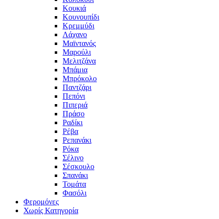
Κουκιά
Κουνουπίδι
Κρεμμύδι
Λάχανο
Μαϊντανός
Μαρούλι
Μελιτζάνα
Μπάμια
Μπρόκολο
Παντζάρι
Πεπόνι
Πιπεριά
Πράσο
Ραδίκι
Ρέβα
Ρεπανάκι
Ρόκα
Σέλινο
Σέσκουλο
Σπανάκι
Τομάτα
Φασόλι
Φερομόνες
Χωρίς Κατηγορία