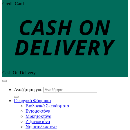
Credit Card
Cash On Delivery
Αναζήτηση για:
Γεωργικά Φάρμακα
Βιολογικά Σκευάσματα
Εντομοκτόνα
Μυκητοκτόνα
Ζιζανιοκτόνα
Νηματοδωκτόνα