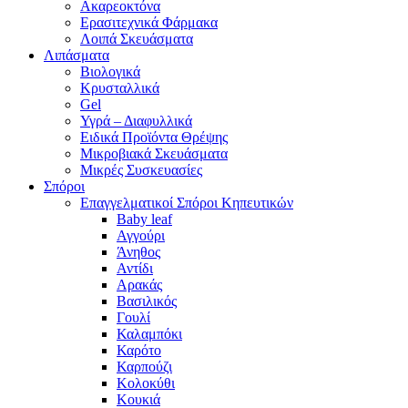
Ακαρεοκτόνα
Ερασιτεχνικά Φάρμακα
Λοιπά Σκευάσματα
Λιπάσματα
Βιολογικά
Κρυσταλλικά
Gel
Υγρά – Διαφυλλικά
Ειδικά Προϊόντα Θρέψης
Μικροβιακά Σκευάσματα
Μικρές Συσκευασίες
Σπόροι
Επαγγελματικοί Σπόροι Κηπευτικών
Baby leaf
Αγγούρι
Άνηθος
Αντίδι
Αρακάς
Βασιλικός
Γουλί
Καλαμπόκι
Καρότο
Καρπούζι
Κολοκύθι
Κουκιά