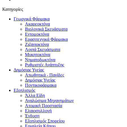
Κατηγορίες
Γεωργικά Φάρμακα
Ακαρεοκτόνα
Βιολογικά Σκευάσματα
Εντομοκτόνα
Ερασιτεχνικά Φάρμακα
Ζιζανιοκτόνα
Λοιπά Σκευάσματα
Μυκητοκτόνα
Νηματοδωκτόνα
Ρυθμιστές Ανάπτυξης
Δημόσιας Υγείας
Απωθητικά - Παγίδες
Δημόσιας Υγείας
Ποντικοφάρμακα
Εξοπλισμός
Άλλα Είδη
Αναλώσιμα Μηχανημάτων
Ατομική Προστασία
Ελαιοσυλλογή
Ένδυση
Εξοπλισμός Σπορείου
Εργαλεία Κήπου