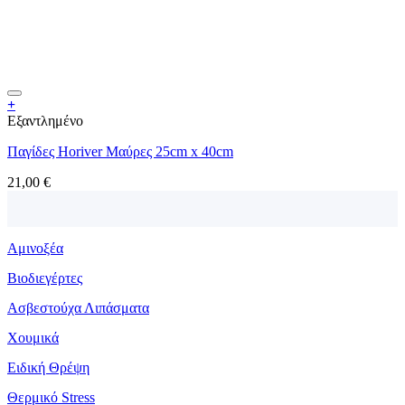
+
Εξαντλημένο
Παγίδες Horiver Μαύρες 25cm x 40cm
21,00
€
Αμινοξέα
Βιοδιεγέρτες
Ασβεστούχα Λιπάσματα
Χουμικά
Ειδική Θρέψη
Θερμικό Stress