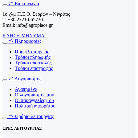
🌱 Επικοινωνία
1o χλμ Π.Ε.Ο. Σερρών – Νιγρίτας
T: +30 23210-65730
Email: info@agroplace.gr
ΚΛΗΣΗ
ΜΗΝΥΜΑ
🌱 Πληροφορίες
Προφίλ εταιρείας
Τρόποι πληρωμής
Τρόποι αποστολής
Τρόποι επιστροφής
🌱 Λογαριασμός
Αγαπημένα
Ο λογαριασμός μου
Οι παραγγελίες μου
Πολιτική απορρήτου
🌱 Ωράριο λειτουργίας
ΩΡΕΣ ΛΕΙΤΟΥΡΓΙΑΣ