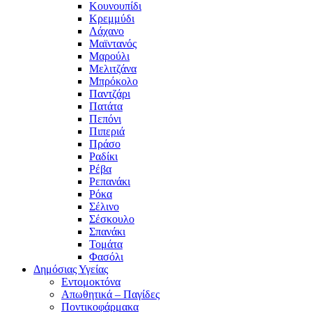
Κουνουπίδι
Κρεμμύδι
Λάχανο
Μαϊντανός
Μαρούλι
Μελιτζάνα
Μπρόκολο
Παντζάρι
Πατάτα
Πεπόνι
Πιπεριά
Πράσο
Ραδίκι
Ρέβα
Ρεπανάκι
Ρόκα
Σέλινο
Σέσκουλο
Σπανάκι
Τομάτα
Φασόλι
Δημόσιας Υγείας
Εντομοκτόνα
Απωθητικά – Παγίδες
Ποντικοφάρμακα