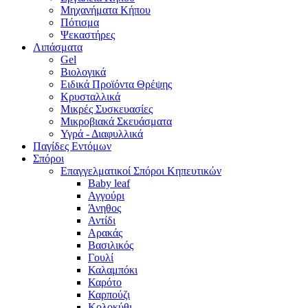
Μηχανήματα Κήπου
Πότισμα
Ψεκαστήρες
Λιπάσματα
Gel
Βιολογικά
Ειδικά Προϊόντα Θρέψης
Κρυσταλλικά
Μικρές Συσκευασίες
Μικροβιακά Σκευάσματα
Υγρά - Διαφυλλικά
Παγίδες Εντόμων
Σπόροι
Επαγγελματικοί Σπόροι Κηπευτικών
Baby leaf
Αγγούρι
Άνηθος
Αντίδι
Αρακάς
Βασιλικός
Γουλί
Καλαμπόκι
Καρότο
Καρπούζι
Κολοκύθι