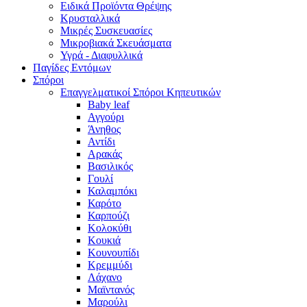
Ειδικά Προϊόντα Θρέψης
Κρυσταλλικά
Μικρές Συσκευασίες
Μικροβιακά Σκευάσματα
Υγρά - Διαφυλλικά
Παγίδες Εντόμων
Σπόροι
Επαγγελματικοί Σπόροι Κηπευτικών
Baby leaf
Αγγούρι
Άνηθος
Αντίδι
Αρακάς
Βασιλικός
Γουλί
Καλαμπόκι
Καρότο
Καρπούζι
Κολοκύθι
Κουκιά
Κουνουπίδι
Κρεμμύδι
Λάχανο
Μαϊντανός
Μαρούλι