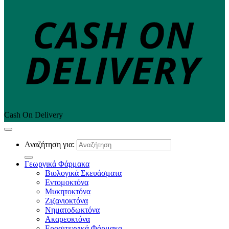
Cash On Delivery
Αναζήτηση για:
Γεωργικά Φάρμακα
Βιολογικά Σκευάσματα
Εντομοκτόνα
Μυκητοκτόνα
Ζιζανιοκτόνα
Νηματοδωκτόνα
Ακαρεοκτόνα
Ερασιτεχνικά Φάρμακα