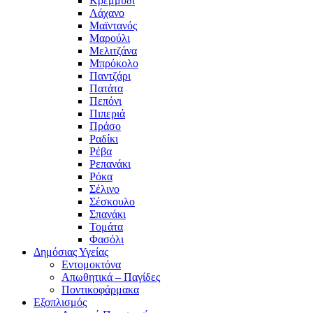
Κρεμμύδι
Λάχανο
Μαϊντανός
Μαρούλι
Μελιτζάνα
Μπρόκολο
Παντζάρι
Πατάτα
Πεπόνι
Πιπεριά
Πράσο
Ραδίκι
Ρέβα
Ρεπανάκι
Ρόκα
Σέλινο
Σέσκουλο
Σπανάκι
Τομάτα
Φασόλι
Δημόσιας Υγείας
Εντομοκτόνα
Απωθητικά – Παγίδες
Ποντικοφάρμακα
Εξοπλισμός