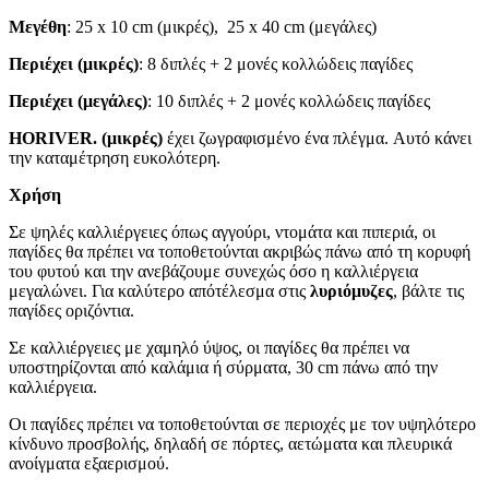
Μεγέθη
: 25 x 10 cm (μικρές), 25 x 40 cm (μεγάλες)
Περιέχει (μικρές)
: 8 διπλές + 2 μονές κολλώδεις παγίδες
Περιέχει (μεγάλες)
: 10 διπλές + 2 μονές κολλώδεις παγίδες
HORIVER.
(μικρές)
έχει ζωγραφισμένο ένα πλέγμα.
Αυτό κάνει
την καταμέτρηση ευκολότερη.
Χρήση
Σε ψηλές καλλιέργειες όπως αγγούρι, ντομάτα και πιπεριά, οι
παγίδες θα πρέπει να τοποθετούνται ακριβώς πάνω από τη κορυφή
του φυτού και την ανεβάζουμε συνεχώς όσο η καλλιέργεια
μεγαλώνει. Για καλύτερο απότέλεσμα στις
λυριόμυζες
, βάλτε τις
παγίδες οριζόντια.
Σε καλλιέργειες με χαμηλό ύψος, οι παγίδες θα πρέπει να
υποστηρίζονται από καλάμια ή σύρματα, 30 cm πάνω από την
καλλιέργεια.
Οι παγίδες πρέπει να τοποθετούνται σε περιοχές με τον υψηλότερο
κίνδυνο προσβολής, δηλαδή σε πόρτες, αετώματα και πλευρικά
ανοίγματα εξαερισμού.