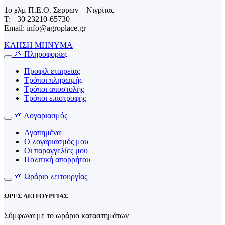
1o χλμ Π.Ε.Ο. Σερρών – Νιγρίτας
T: +30 23210-65730
Email: info@agroplace.gr
ΚΛΗΣΗ
ΜΗΝΥΜΑ
🌱 Πληροφορίες
Προφίλ εταιρείας
Τρόποι πληρωμής
Τρόποι αποστολής
Τρόποι επιστροφής
🌱 Λογαριασμός
Αγαπημένα
Ο λογαριασμός μου
Οι παραγγελίες μου
Πολιτική απορρήτου
🌱 Ωράριο λειτουργίας
ΩΡΕΣ ΛΕΙΤΟΥΡΓΙΑΣ
Σύμφωνα με το ωράριο καταστημάτων