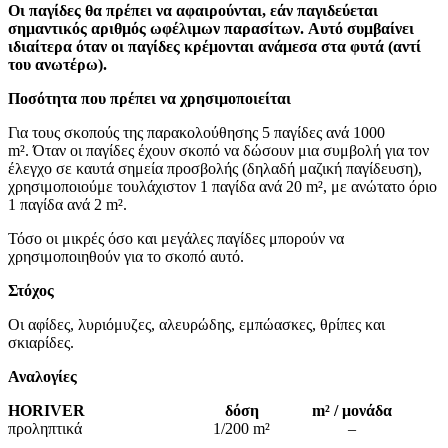
Οι παγίδες θα πρέπει να αφαιρούνται, εάν παγιδεύεται
σημαντικός αριθμός ωφέλιμων παρασίτων. Αυτό συμβαίνει
ιδιαίτερα όταν οι παγίδες κρέμονται ανάμεσα στα φυτά (αντί
του ανωτέρω).
Ποσότητα που πρέπει να χρησιμοποιείται
Για τους σκοπούς της παρακολούθησης 5 παγίδες ανά 1000
m².
Όταν οι παγίδες έχουν σκοπό να δώσουν μια συμβολή για τον
έλεγχο σε καυτά σημεία προσβολής (δηλαδή μαζική παγίδευση),
χρησιμοποιούμε τουλάχιστον 1 παγίδα ανά 20 m², με ανώτατο όριο
1 παγίδα ανά 2 m².
Τόσο οι μικρές όσο και μεγάλες παγίδες μπορούν να
χρησιμοποιηθούν για το σκοπό αυτό.
Στόχος
Οι αφίδες, λυριόμυζες, αλευρώδης, εμπώασκες, θρίπες και
σκιαρίδες.
Αναλογίες
HORIVER
δόση
m² / μονάδα
προληπτικά
1/200 m²
–