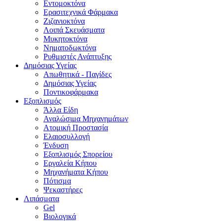
Εντομοκτόνα
Ερασιτεχνικά Φάρμακα
Ζιζανιοκτόνα
Λοιπά Σκευάσματα
Μυκητοκτόνα
Νηματοδωκτόνα
Ρυθμιστές Ανάπτυξης
Δημόσιας Υγείας
Απωθητικά - Παγίδες
Δημόσιας Υγείας
Ποντικοφάρμακα
Εξοπλισμός
Άλλα Είδη
Αναλώσιμα Μηχανημάτων
Ατομική Προστασία
Ελαιοσυλλογή
Ένδυση
Εξοπλισμός Σπορείου
Εργαλεία Κήπου
Μηχανήματα Κήπου
Πότισμα
Ψεκαστήρες
Λιπάσματα
Gel
Βιολογικά