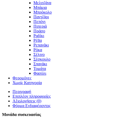
Μελιτζάνα
Μπάμια
Μπρόκολο
Παντζάρι
Πεπόνι
Πιπεριά
Πράσο
Ραδίκι
Ρέβα
Ρεπανάκι
Ρόκα
Σέλινο
Σέσκουλο
Σπανάκι
Τομάτα
Φασόλι
Φερομόνες
Χωρίς Κατηγορία
Περιγραφή
Επιπλέον πληροφορίες
Αξιολογήσεις (0)
Φόρμα Ενδιαφέροντος
Μονάδα συσκευασίας