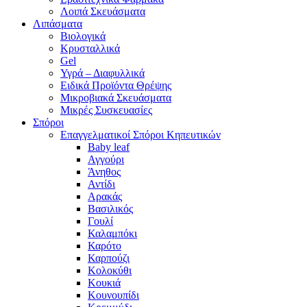
Λοιπά Σκευάσματα
Λιπάσματα
Βιολογικά
Κρυσταλλικά
Gel
Υγρά – Διαφυλλικά
Ειδικά Προϊόντα Θρέψης
Μικροβιακά Σκευάσματα
Μικρές Συσκευασίες
Σπόροι
Επαγγελματικοί Σπόροι Κηπευτικών
Baby leaf
Αγγούρι
Άνηθος
Αντίδι
Αρακάς
Βασιλικός
Γουλί
Καλαμπόκι
Καρότο
Καρπούζι
Κολοκύθι
Κουκιά
Κουνουπίδι