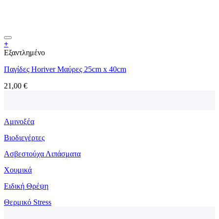
+
Εξαντλημένο
Παγίδες Horiver Μαύρες 25cm x 40cm
21,00
€
Αμινοξέα
Βιοδιεγέρτες
Ασβεστούχα Λιπάσματα
Χουμικά
Ειδική Θρέψη
Θερμικό Stress