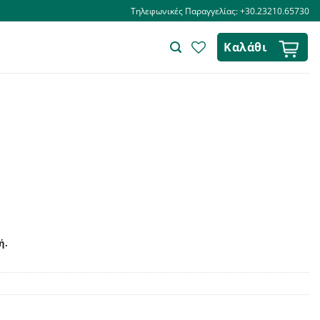
Τηλεφωνικές Παραγγελίας: +30.23210.65730
Καλάθι
ή.