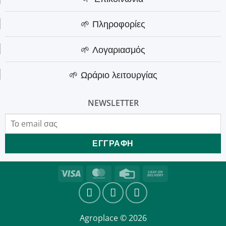
🌱 Πληροφορίες
🌱 Λογαριασμός
🌱 Ωράριο λειτουργίας
NEWSLETTER
Visa
MasterCard
Credit
Cash
Card
On
Delivery
Agroplace © 2026