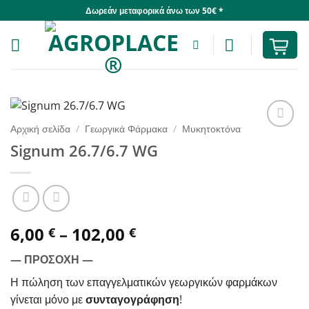
Skip
Δωρεάν μεταφορικά άνω των 50€ *
to
content
Αρχική σελίδα
/
Γεωργικά Φάρμακα
/
Μυκητοκτόνα
Signum 26.7/6.7 WG
Price
6,00
–
102,00
€
€
range:
— ΠΡΟΣΟΧΗ —
6,00 €
through
Η πώληση των επαγγελματικών γεωργικών φαρμάκων
102,00 €
γίνεται μόνο με
συνταγογράφηση
!