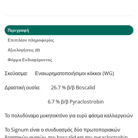
Περιγραφή
Επιπλέον πληροφορίες
Αξιολογήσεις (0)
Φόρμα Ενδιαφέροντος
Σκεύασμα: Εναιωρηματοποιήσιμοι κόκκοι (WG)
Δραστική ουσία: 26.7 % β/β Boscalid
6.7 % β/β Pyraclostrobin
Το πολυδύναμο μυκητοκτόνο για ευρύ φάσμα καλλιεργειών
Το Signum είναι ο συνδυασμός δύο πρωτοποριακών
δραστικών ουσιών, του boscalid και του pyraclostrobin