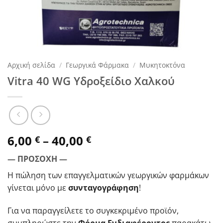
Αρχική σελίδα
/
Γεωργικά Φάρμακα
/
Μυκητοκτόνα
Vitra 40 WG Υδροξείδιο Χαλκού
Price
6,00
–
40,00
€
€
range:
— ΠΡΟΣΟΧΗ —
6,00 €
through
Η πώληση των επαγγελματικών γεωργικών φαρμάκων
40,00 €
γίνεται μόνο με
συνταγογράφηση
!
Για να παραγγείλετε το συγκεκριμένο προϊόν,