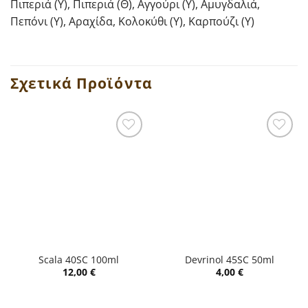
Πιπεριά (Υ), Πιπεριά (Θ), Αγγούρι (Υ), Αμυγδαλιά,
Πεπόνι (Υ), Αραχίδα, Κολοκύθι (Υ), Καρπούζι (Υ)
Σχετικά Προϊόντα
Scala 40SC 100ml
Devrinol 45SC 50ml
12,00
€
4,00
€