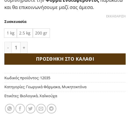
συμπληρώστε την
Φόρμα Ενδιαφέροντος
παρακάτω
και θα επικοινωνήσουμε μαζί σας άμεσα.
ΕΚΚΑΘΆΡΙΣΗ
Συσκευασία
1 kg
2.5 kg
200 gr
Vitra 40 WG Υδροξείδιο Χαλκού ποσότητα
ΠΡΟΣΘΗΚΗ ΣΤΟ ΚΑΛΑΘΙ
Κωδικός προϊόντος:
12035
Κατηγορίες:
Γεωργικά Φάρμακα
,
Μυκητοκτόνα
Ετικέτες:
Βιολογικά
,
Χαλκούχα